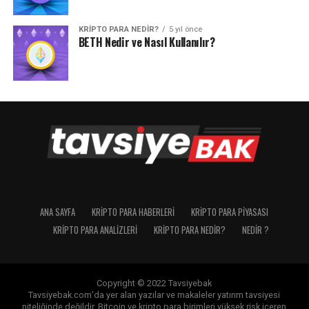
KRIPTO PARA NEDIR?
5 yıl önce
BETH Nedir ve Nasıl Kullanılır?
ANA SAYFA
KRIPTO PARA HABERLERI
KRIPTO PARA PIYASASI
KRIPTO PARA ANALIZLERI
KRIPTO PARA NEDIR?
NEDIR ?
Copyright © 2022 Tavsiyebak
Tavsiyebak.com’da yer alan yazılar ve makaleler yatırım tavsiyesi
niteliğinde değildir. Bitcoin ve kripto para birimleri yüksek risk içeren