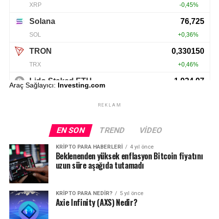
Araç Sağlayıcı:
Investing.com
REKLAM
EN SON
TREND
VIDEO
KRIPTO PARA HABERLERI
4 yıl önce
Beklenenden yüksek enflasyon Bitcoin fiyatını
uzun süre aşağıda tutamadı
KRIPTO PARA NEDIR?
5 yıl önce
Axie Infinity (AXS) Nedir?