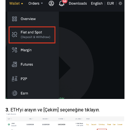
3.
ETH’yi arayın ve [Çekim] seçeneğine tıklayın.