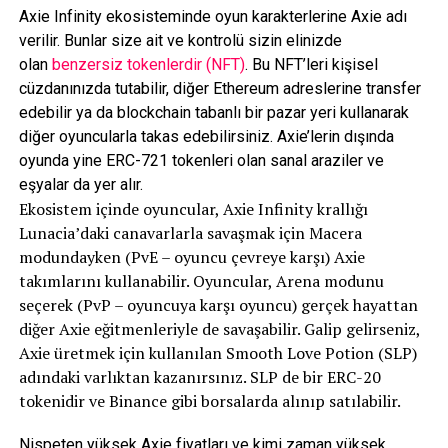
Axie Infinity ekosisteminde oyun karakterlerine Axie adı
verilir. Bunlar size ait ve kontrolü sizin elinizde
olan
benzersiz tokenlerdir (NFT)
. Bu NFT’leri kişisel
cüzdanınızda tutabilir, diğer Ethereum adreslerine transfer
edebilir ya da blockchain tabanlı bir pazar yeri kullanarak
diğer oyuncularla takas edebilirsiniz. Axie’lerin dışında
oyunda yine ERC-721 tokenleri olan sanal araziler ve
eşyalar da yer alır.
Ekosistem içinde oyuncular, Axie Infinity krallığı
Lunacia’daki canavarlarla savaşmak için Macera
modundayken (PvE – oyuncu çevreye karşı) Axie
takımlarını kullanabilir. Oyuncular, Arena modunu
seçerek (PvP – oyuncuya karşı oyuncu) gerçek hayattan
diğer Axie eğitmenleriyle de savaşabilir. Galip gelirseniz,
Axie üretmek için kullanılan Smooth Love Potion (SLP)
adındaki varlıktan kazanırsınız. SLP de bir ERC-20
tokenidir ve Binance gibi borsalarda alınıp satılabilir.
Nispeten yüksek Axie fiyatları ve kimi zaman yüksek