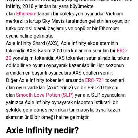
Infinity, 2018 yılından bu yana büyümekte
olan
Ethereum
tabanlı bir koleksiyon oyunudur. Vietnam
merkezli startup Sky Mavis tarafından geliştirilen oyun, bir
tutku projesi olarak başlamış ve popüler bir Ethereum
oyunu haline gelmiştir.
Axie Infinity Shard (AXS), Axie Infinity ekosisteminin
tokenidir. AXS, Kasım 2020’da kullanıma sunulan bir
ERC-
20
yönetişim tokenidir. AXS tokenleri satın alınabilir, takas
edilebilir ve oyunu oynayarak kazanılabilir. Her sezonun
ardından en başarılı oyunculara AXS ödülleri verilir.
Diğer Axie Infinity tokenleri arasında
ERC-721
tokenleri
olan oyun varlıkları (Axie’leriniz) ve bir ERC-20 tokeni
olan
Smooth Love Potion (SLP)
yer alır. SLP, oyuncuların
yalnızca Axie Infinity oynayarak nispeten istikrarlı bir
şekilde gelir etmesine imkan tanımasıyla, oyna-kazan
akımının ünlü bir örneği haline gelmiştir.
Axie Infinity nedir?