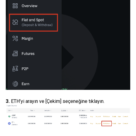
3.
ETH’yi arayın ve [Çekim] seçeneğine tıklayın.