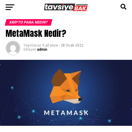
Go to mobile version
KRIPTO PARA NEDIR?
MetaMask Nedir?
Yayınlanan
5 yıl önce
-
28 Ocak 2022
Ekleyen
admin