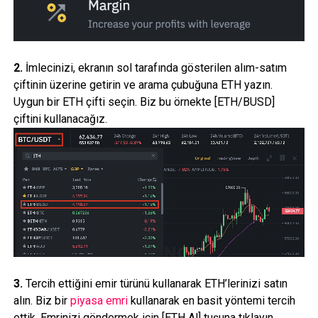
2.
İmlecinizi, ekranın sol tarafında gösterilen alım-satım
çiftinin üzerine getirin ve arama çubuğuna ETH yazın.
Uygun bir ETH çifti seçin. Biz bu örnekte [ETH/BUSD]
çiftini kullanacağız.
3.
Tercih ettiğini emir türünü kullanarak ETH’lerinizi satın
alın. Biz bir
piyasa emri
kullanarak en basit yöntemi tercih
ettik. Emrinizi göndermek için [ETH Al] tuşuna tıklayın.