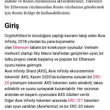
alabilir ve Ronin cüzdanınıza aktarabilirsiniz. Tokenleri
bir Ethereum cüzdanından Ronin cüzdanına göndermek
için Ronin Bridge de kullanabilirsiniz.
Giriş
CryptoKitties’in öncülüğünü yaptığı kavramı takip eden Axie
Infinity, 2018 yılından bu yana büyümekte
olan
Ethereum
tabanlı bir koleksiyon oyunudur. Vietnam
merkezli startup Sky Mavis tarafından geliştirilen oyun, bir
tutku projesi olarak başlamış ve popüler bir Ethereum
oyunu haline gelmiştir.
Axie Infinity Shard (AXS), Axie Infinity ekosisteminin
tokenidir. AXS, Kasım 2020’da kullanıma sunulan bir
ERC-
20
yönetişim tokenidir. AXS tokenleri satın alınabilir, takas
edilebilir ve oyunu oynayarak kazanılabilir. Her sezonun
ardından en başarılı oyunculara AXS ödülleri verilir.
Diğer Axie Infinity tokenleri arasında
ERC-721
tokenleri
olan oyun varlıkları (Axie’leriniz) ve bir ERC-20 tokeni