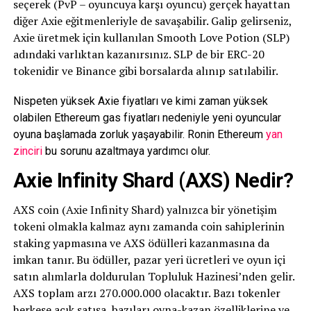
seçerek (PvP – oyuncuya karşı oyuncu) gerçek hayattan
diğer Axie eğitmenleriyle de savaşabilir. Galip gelirseniz,
Axie üretmek için kullanılan Smooth Love Potion (SLP)
adındaki varlıktan kazanırsınız. SLP de bir ERC-20
tokenidir ve Binance gibi borsalarda alınıp satılabilir.
Nispeten yüksek Axie fiyatları ve kimi zaman yüksek
olabilen Ethereum gas fiyatları nedeniyle yeni oyuncular
oyuna başlamada zorluk yaşayabilir. Ronin Ethereum
yan
zinciri
bu sorunu azaltmaya yardımcı olur.
Axie Infinity Shard (AXS) Nedir?
AXS coin (Axie Infinity Shard) yalnızca bir yönetişim
tokeni olmakla kalmaz aynı zamanda coin sahiplerinin
staking yapmasına ve AXS ödülleri kazanmasına da
imkan tanır. Bu ödüller, pazar yeri ücretleri ve oyun içi
satın alımlarla doldurulan Topluluk Hazinesi’nden gelir.
AXS toplam arzı 270.000.000 olacaktır. Bazı tokenler
herkese açık satışa, bazıları oyna-kazan özelliklerine ve