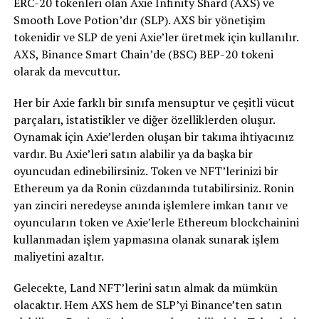
ERC-20 tokenleri olan Axie Infinity Shard (AXS) ve
Smooth Love Potion’dır (SLP). AXS bir yönetişim
tokenidir ve SLP de yeni Axie’ler üretmek için kullanılır.
AXS, Binance Smart Chain’de (BSC) BEP-20 tokeni
olarak da mevcuttur.
Her bir Axie farklı bir sınıfa mensuptur ve çeşitli vücut
parçaları, istatistikler ve diğer özelliklerden oluşur.
Oynamak için Axie’lerden oluşan bir takıma ihtiyacınız
vardır. Bu Axie’leri satın alabilir ya da başka bir
oyuncudan edinebilirsiniz. Token ve NFT’lerinizi bir
Ethereum ya da Ronin cüzdanında tutabilirsiniz. Ronin
yan zinciri neredeyse anında işlemlere imkan tanır ve
oyuncuların token ve Axie’lerle Ethereum blockchainini
kullanmadan işlem yapmasına olanak sunarak işlem
maliyetini azaltır.
Gelecekte, Land NFT’lerini satın almak da mümkün
olacaktır. Hem AXS hem de SLP’yi Binance’ten satın