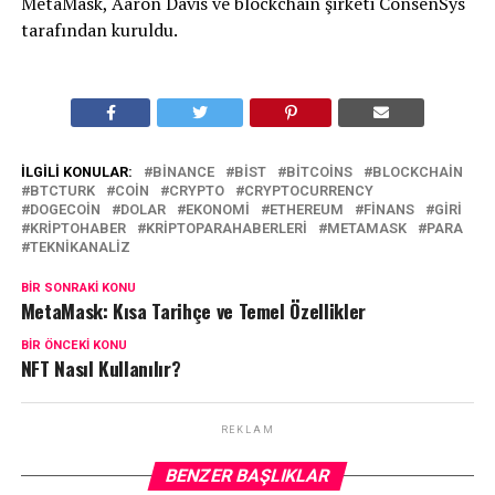
MetaMask, Aaron Davis ve blockchain şirketi ConsenSys
tarafından kuruldu.
İLGILI KONULAR:
BINANCE
BIST
BITCOINS
BLOCKCHAIN
BTCTURK
COIN
CRYPTO
CRYPTOCURRENCY
DOGECOIN
DOLAR
EKONOMI
ETHEREUM
FINANS
GIRI
KRIPTOHABER
KRIPTOPARAHABERLERI
METAMASK
PARA
TEKNIKANALIZ
BIR SONRAKI KONU
MetaMask: Kısa Tarihçe ve Temel Özellikler
BIR ÖNCEKI KONU
NFT Nasıl Kullanılır?
REKLAM
BENZER BAŞLIKLAR