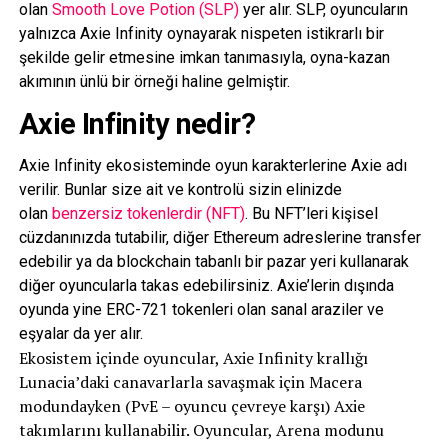
olan
Smooth Love Potion (SLP)
yer alır. SLP, oyuncuların
yalnızca Axie Infinity oynayarak nispeten istikrarlı bir
şekilde gelir etmesine imkan tanımasıyla, oyna-kazan
akımının ünlü bir örneği haline gelmiştir.
Axie Infinity nedir?
Axie Infinity ekosisteminde oyun karakterlerine Axie adı
verilir. Bunlar size ait ve kontrolü sizin elinizde
olan
benzersiz tokenlerdir (NFT)
. Bu NFT’leri kişisel
cüzdanınızda tutabilir, diğer Ethereum adreslerine transfer
edebilir ya da blockchain tabanlı bir pazar yeri kullanarak
diğer oyuncularla takas edebilirsiniz. Axie’lerin dışında
oyunda yine ERC-721 tokenleri olan sanal araziler ve
eşyalar da yer alır.
Ekosistem içinde oyuncular, Axie Infinity krallığı
Lunacia’daki canavarlarla savaşmak için Macera
modundayken (PvE – oyuncu çevreye karşı) Axie
takımlarını kullanabilir. Oyuncular, Arena modunu