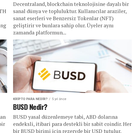
Decentraland, blockchain teknolojisine dayalı bir
ETH
sanal dünya ve topluluktur. Kullanıcılar araziler,
sanat eserleri ve Benzersiz Tokenlar (NFT)
ing
geliştirir ve bunlara sahip olur. Üyeler aynı
zamanda platformun...
KRIPTO PARA NEDIR?
5 yıl önce
BUSD Nedir?
nan
BUSD yasal düzenlemeye tabi, ABD dolarına
bir
endeksli, itibari para destekli bir sabit coindir. Her
bir BUSD birimi için rezervde bir USD tutulur.