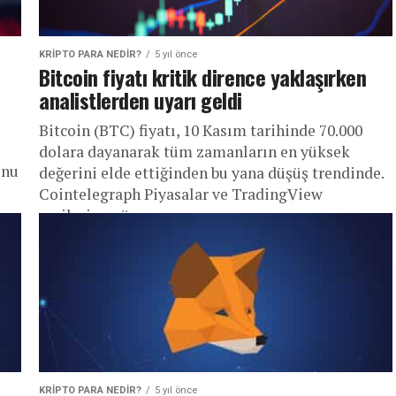
KRIPTO PARA NEDIR?
5 yıl önce
Bitcoin fiyatı kritik dirence yaklaşırken
analistlerden uyarı geldi
Bitcoin (BTC) fiyatı, 10 Kasım tarihinde 70.000
dolara dayanarak tüm zamanların en yüksek
onu
değerini elde ettiğinden bu yana düşüş trendinde.
Cointelegraph Piyasalar ve TradingView
verilerine göre...
KRIPTO PARA NEDIR?
5 yıl önce