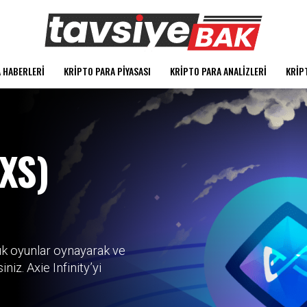
 HABERLERI
KRIPTO PARA PIYASASI
KRIPTO PARA ANALIZLERI
KRIP
AXS)
tık oyunlar oynayarak ve
iz. Axie Infinity’yi