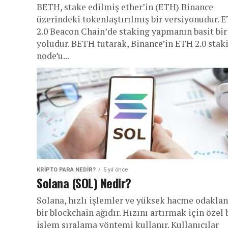
BETH, stake edilmiş ether’in (ETH) Binance
üzerindeki tokenlaştırılmış bir versiyonudur. 
2.0 Beacon Chain’de staking yapmanın basit bir
yoludur. BETH tutarak, Binance’in ETH 2.0 stak
node’u...
KRIPTO PARA NEDIR?
5 yıl önce
Solana (SOL) Nedir?
Solana, hızlı işlemler ve yüksek hacme odakla
bir blockchain ağıdır. Hızını artırmak için özel 
işlem sıralama yöntemi kullanır. Kullanıcılar