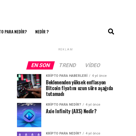
TO PARA NEDIR?
NEDIR ?
REKLAM
EN SON
TREND
VIDEO
KRIPTO PARA HABERLERI
4 yıl önce
Beklenenden yüksek enflasyon
Bitcoin fiyatını uzun süre aşağıda
tutamadı
KRIPTO PARA NEDIR?
4 yıl önce
Axie Infinity (AXS) Nedir?
KRIPTO PARA NEDIR?
4 yıl önce