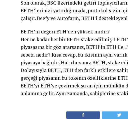
Son olarak, BSC üzerindeki getiri toplayıcıları
BETH’lerinizi yatırdığınızda, protokol sizin içi
çalışır. Beefy ve Autofarm, BETH’i destekleyenle
BETH’in değeri ETH’den yüksek midir?
Her ne kadar her bir BETH stake edilmiş 1 ETH
piyasasına bir göz atarsanız, BETH’in ETH ile 
sebebi nedir? Kısa cevap, bu ikisinin aynı var
piyasaya bağlıdır. Hatırlarsanız BETH, stake ed
Dolayısıyla BETH, ETH’den farklı etkilere sahip
gerçeği piyasanın bu tokenın özelliklerine ETH’ye
BETH’yi ETH’ye çevirmek şu an için mümkün de
anlamına gelir. Aynı zamanda, sahiplerine stak