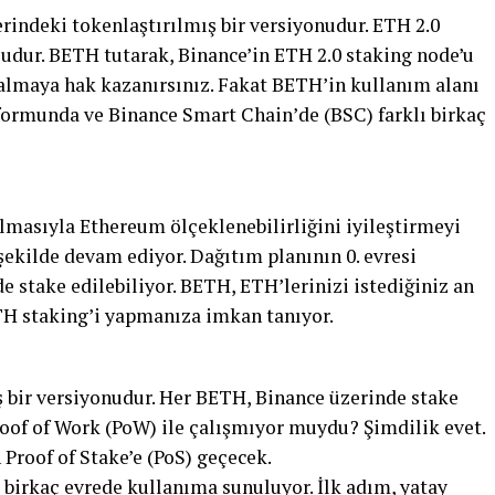
rindeki tokenlaştırılmış bir versiyonudur. ETH 2.0
udur. BETH tutarak, Binance’in ETH 2.0 staking node’u
 almaya hak kazanırsınız. Fakat BETH’in kullanım alanı
tformunda ve Binance Smart Chain’de (BSC) farklı birkaç
lmasıyla Ethereum ölçeklenebilirliğini iyileştirmeyi
ekilde devam ediyor. Dağıtım planının 0. evresi
 stake edilebiliyor. BETH, ETH’lerinizi istediğiniz an
 staking’i yapmanıza imkan tanıyor.
 bir versiyonudur. Her BETH, Binance üzerinde stake
roof of Work (PoW) ile çalışmıyor muydu? Şimdilik evet.
roof of Stake’e (PoS) geçecek.
birkaç evrede kullanıma sunuluyor. İlk adım, yatay