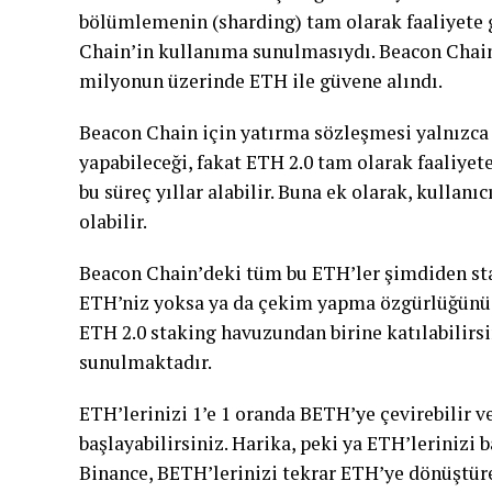
bölümlemenin (sharding) tam olarak faaliyete 
Chain’in kullanıma sunulmasıydı. Beacon Chain 
milyonun üzerinde ETH ile güvene alındı.
Beacon Chain için yatırma sözleşmesi yalnızca t
yapabileceği, fakat ETH 2.0 tam olarak faaliye
bu süreç yıllar alabilir. Buna ek olarak, kullanı
olabilir.
Beacon Chain’deki tüm bu ETH’ler şimdiden st
ETH’niz yoksa ya da çekim yapma özgürlüğünüz
ETH 2.0 staking havuzundan birine katılabilirsi
sunulmaktadır.
ETH’lerinizi 1’e 1 oranda BETH’ye çevirebilir 
başlayabilirsiniz. Harika, peki ya ETH’lerinizi
Binance, BETH’lerinizi tekrar ETH’ye dönüştüre