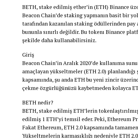
BETH, stake edilmiş ether’in (ETH) Binance üze
Beacon Chain’de staking yapmanın basit bir yol
tarafından kazanılan staking ödüllerinden pay
bununla sınırlı değildir. Bu tokenı Binance pla
şekilde daha kullanabilirsiniz.
Giriş
Beacon Chain’in Aralık 2020’de kullanıma sunu
amaçlayan yükseltmeler (ETH 2.0) planlandığı ş
kapsamında, şu anda ETH bu yeni zincir üzerinde
çekme özgürlüğünüzü kaybetmeden kolayca ETH
BETH nedir?
BETH, stake edilmiş ETH’lerin tokenlaştırılmış
edilmiş 1 ETH’yi temsil eder. Peki, Ethereum P
Fakat Ethereum, ETH 2.0 kapsamında tamamen P
Yükseltmelerin karmaşıklığı nedeniyle ETH 2.0 