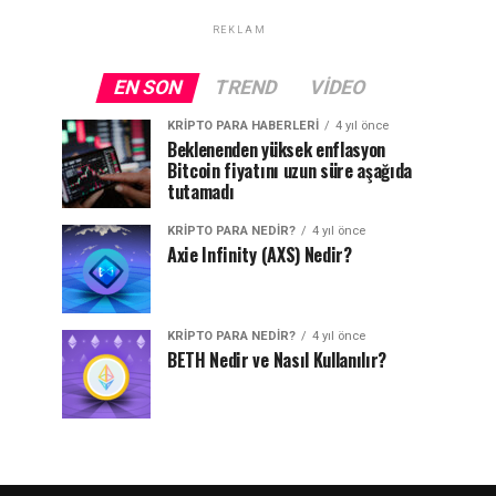
REKLAM
EN SON
TREND
VIDEO
KRIPTO PARA HABERLERI
4 yıl önce
Beklenenden yüksek enflasyon
Bitcoin fiyatını uzun süre aşağıda
tutamadı
KRIPTO PARA NEDIR?
4 yıl önce
Axie Infinity (AXS) Nedir?
KRIPTO PARA NEDIR?
4 yıl önce
BETH Nedir ve Nasıl Kullanılır?