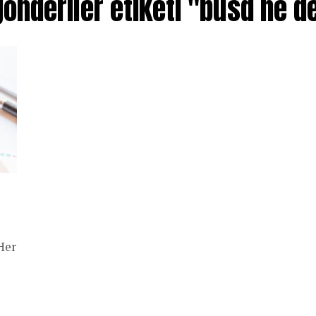
önderiler etiketi "busd ne 
 Her