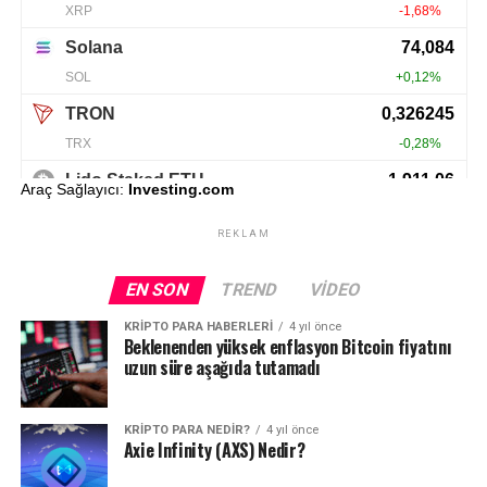
Araç Sağlayıcı:
Investing.com
REKLAM
EN SON
TREND
VIDEO
KRIPTO PARA HABERLERI
4 yıl önce
Beklenenden yüksek enflasyon Bitcoin fiyatını
uzun süre aşağıda tutamadı
KRIPTO PARA NEDIR?
4 yıl önce
Axie Infinity (AXS) Nedir?