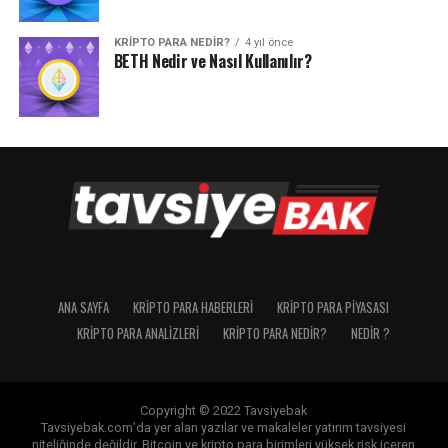
KRIPTO PARA NEDIR?
4 yıl önce
BETH Nedir ve Nasıl Kullanılır?
ANA SAYFA
KRIPTO PARA HABERLERI
KRIPTO PARA PIYASASI
KRIPTO PARA ANALIZLERI
KRIPTO PARA NEDIR?
NEDIR ?
Copyright © 2022 Tavsiyebak
Tavsiyebak.com’da yer alan yazılar ve makaleler yatırım tavsiyesi
niteliğinde değildir. Bitcoin ve kripto para birimleri yüksek risk içeren