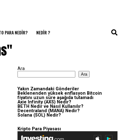
TO PARA NEDIR?
NEDIR ?
ns"
Ara
Ara
Yakın Zamandaki Gönderiler
Beklenenden yüksek enflasyon Bitcoin
fiyatını uzun süre aşağıda tutamadı
Axie Infinity (AXS) Nedir?
BETH Nedir ve Nasıl Kullanılır?
Decentraland (MANA) Nedir?
Solana (SOL) Nedir?
Kripto Para Piyasası