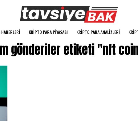
 HABERLERI
KRIPTO PARA PIYASASI
KRIPTO PARA ANALIZLERI
KRIP
m gönderiler etiketi "nft coi