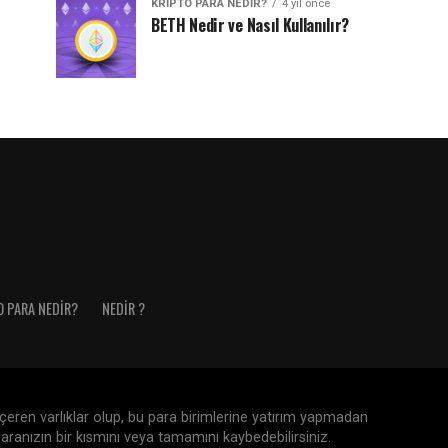
KRIPTO PARA NEDIR?
4 yıl önce
BETH Nedir ve Nasıl Kullanılır?
O PARA NEDIR?
NEDIR ?
 içeren varlıklar olup, bu para birimlerine yatırım yapmadan
aranızın bir kısmını veya tamamını kaybedebilirsiniz.