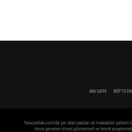
ANA SAYFA
KRIPTO PA
Tavsiyebak.com’da yer alan yazılar ve makaleler yatırım tav
önce gereken özeni göstermeli ve kendi araştırmaları