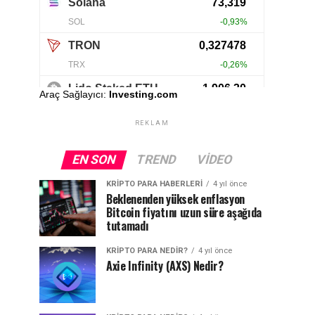
Araç Sağlayıcı:
Investing.com
REKLAM
EN SON
TREND
VIDEO
KRIPTO PARA HABERLERI
4 yıl önce
Beklenenden yüksek enflasyon
Bitcoin fiyatını uzun süre aşağıda
tutamadı
KRIPTO PARA NEDIR?
4 yıl önce
Axie Infinity (AXS) Nedir?