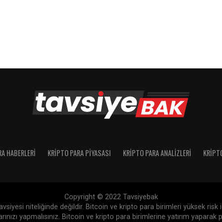
RA HABERLERI
KRIPTO PARA PIYASASI
KRIPTO PARA ANALIZLERI
KRIPT
Copyright © 2022 Tavsiyebak
siyesi niteliğinde değildir. Bitcoin ve kripto para birimleri yüksek risk
nızı yapmalısınız. Bitcoin ve kripto para birimlerine yatırım yaparak p