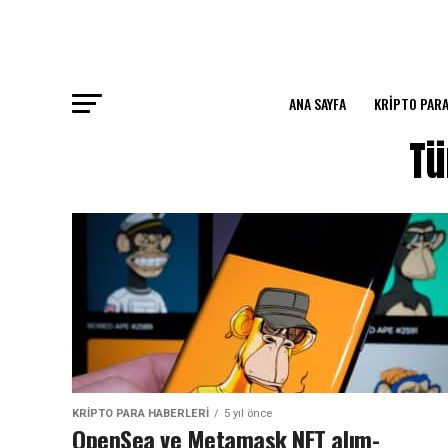
ANA SAYFA
KRIPTO PARA
Tü
KRIPTO PARA HABERLERI
5 yıl önce
OpenSea ve Metamask NFT alım-