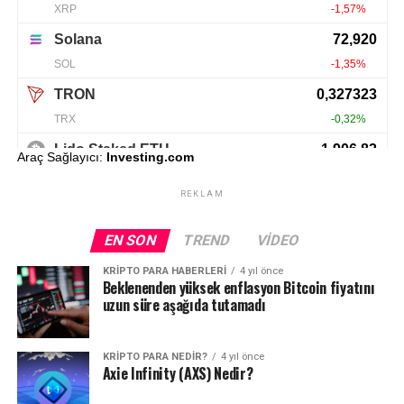
Araç Sağlayıcı:
Investing.com
REKLAM
EN SON
TREND
VIDEO
KRIPTO PARA HABERLERI
4 yıl önce
Beklenenden yüksek enflasyon Bitcoin fiyatını
uzun süre aşağıda tutamadı
KRIPTO PARA NEDIR?
4 yıl önce
Axie Infinity (AXS) Nedir?