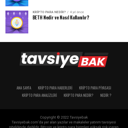
KRIPTO PARA NEDIR?
4 yıl önce
BETH Nedir ve Nasıl Kullanılır?
ANA SAYFA
KRIPTO PARA HABERLERI
KRIPTO PARA PIYASASI
KRIPTO PARA ANALIZLERI
KRIPTO PARA NEDIR?
NEDIR ?
Copyright © 2022 Tavsiyebak
Tavsiyebak.com’da yer alan yazılar ve makaleler yatırım tavsiyesi
niteliğinde değildir. Bitcoin ve kripto para birimleri yüksek risk içeren