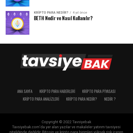
KRIPTO PARA NEDIR?
4 yıl önce
BETH Nedir ve Nasıl Kullanılır?
ANA SAYFA
KRIPTO PARA HABERLERI
KRIPTO PARA PIYASASI
KRIPTO PARA ANALIZLERI
KRIPTO PARA NEDIR?
NEDIR ?
Copyright © 2022 Tavsiyebak
Tavsiyebak.com’da yer alan yazılar ve makaleler yatırım tavsiyesi
niteliğinde değildir. Bitcoin ve kripto para birimleri yüksek risk içeren