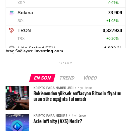
Araç Sağlayıcı:
Investing.com
REKLAM
EN SON
TREND
VIDEO
KRIPTO PARA HABERLERI
4 yıl önce
Beklenenden yüksek enflasyon Bitcoin fiyatını
uzun süre aşağıda tutamadı
KRIPTO PARA NEDIR?
4 yıl önce
Axie Infinity (AXS) Nedir?