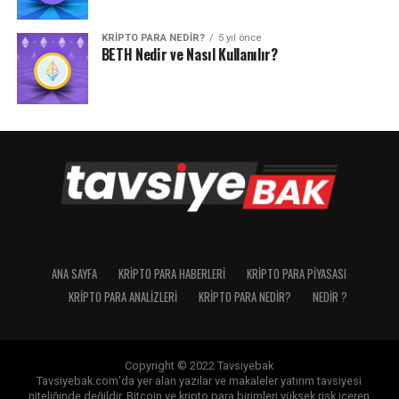
KRIPTO PARA NEDIR?
5 yıl önce
BETH Nedir ve Nasıl Kullanılır?
ANA SAYFA
KRIPTO PARA HABERLERI
KRIPTO PARA PIYASASI
KRIPTO PARA ANALIZLERI
KRIPTO PARA NEDIR?
NEDIR ?
Copyright © 2022 Tavsiyebak
Tavsiyebak.com’da yer alan yazılar ve makaleler yatırım tavsiyesi
niteliğinde değildir. Bitcoin ve kripto para birimleri yüksek risk içeren