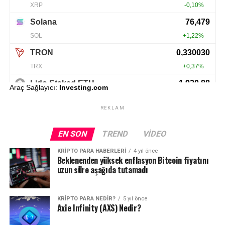
Araç Sağlayıcı:
Investing.com
REKLAM
EN SON
TREND
VIDEO
KRIPTO PARA HABERLERI
4 yıl önce
Beklenenden yüksek enflasyon Bitcoin fiyatını
uzun süre aşağıda tutamadı
KRIPTO PARA NEDIR?
5 yıl önce
Axie Infinity (AXS) Nedir?