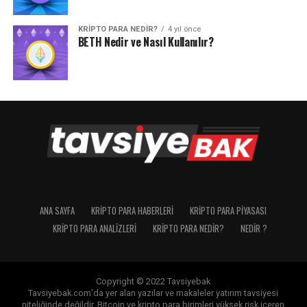
KRIPTO PARA NEDIR?
4 yıl önce
BETH Nedir ve Nasıl Kullanılır?
ANA SAYFA
KRIPTO PARA HABERLERI
KRIPTO PARA PIYASASI
KRIPTO PARA ANALIZLERI
KRIPTO PARA NEDIR?
NEDIR ?
Copyright © 2022 Tavsiyebak
Tavsiyebak.com’da yer alan yazılar ve makaleler yatırım tavsiyesi
niteliğinde değildir. Bitcoin ve kripto para birimleri yüksek risk içeren