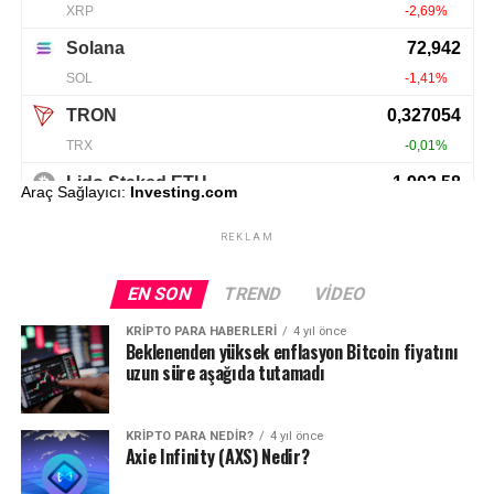
Araç Sağlayıcı:
Investing.com
REKLAM
EN SON
TREND
VIDEO
KRIPTO PARA HABERLERI
4 yıl önce
Beklenenden yüksek enflasyon Bitcoin fiyatını
uzun süre aşağıda tutamadı
KRIPTO PARA NEDIR?
4 yıl önce
Axie Infinity (AXS) Nedir?