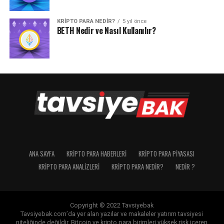
KRIPTO PARA NEDIR?
5 yıl önce
BETH Nedir ve Nasıl Kullanılır?
ANA SAYFA
KRIPTO PARA HABERLERI
KRIPTO PARA PIYASASI
KRIPTO PARA ANALIZLERI
KRIPTO PARA NEDIR?
NEDIR ?
Copyright © 2022 Tavsiyebak
Tavsiyebak.com’da yer alan yazılar ve makaleler yatırım tavsiyesi
niteliğinde değildir. Bitcoin ve kripto para birimleri yüksek risk içeren