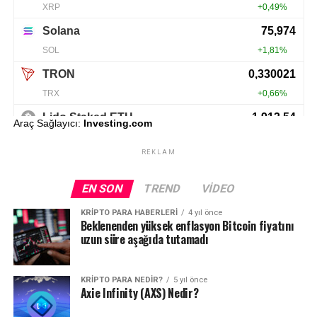
Araç Sağlayıcı:
Investing.com
REKLAM
EN SON
TREND
VIDEO
KRIPTO PARA HABERLERI
4 yıl önce
Beklenenden yüksek enflasyon Bitcoin fiyatını
uzun süre aşağıda tutamadı
KRIPTO PARA NEDIR?
5 yıl önce
Axie Infinity (AXS) Nedir?