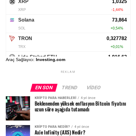
Araç Sağlayıcı:
Investing.com
REKLAM
EN SON
TREND
VIDEO
KRIPTO PARA HABERLERI
4 yıl önce
Beklenenden yüksek enflasyon Bitcoin fiyatını
uzun süre aşağıda tutamadı
KRIPTO PARA NEDIR?
4 yıl önce
Axie Infinity (AXS) Nedir?