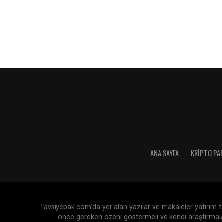
ANA SAYFA
KRIPTO PA
Tavsiyebak.com’da yer alan yazılar ve makaleler yatırım tav
önce gereken özeni göstermeli ve kendi araştırmaları