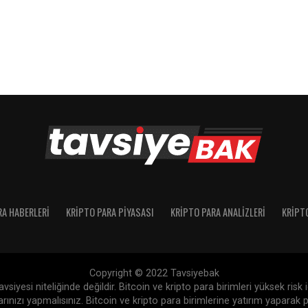
RA HABERLERI
KRIPTO PARA PIYASASI
KRIPTO PARA ANALIZLERI
KRIPT
Copyright © 2022 Tavsiyebak
siyesi niteliğinde değildir. Bitcoin ve kripto para birimleri yüksek risk
nızı yapmalısınız. Bitcoin ve kripto para birimlerine yatırım yaparak p