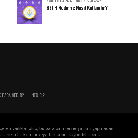
KRIPTO PARA NEDIR?
5 yıl önce
BETH Nedir ve Nasıl Kullanılır?
O PARA NEDIR?
NEDIR ?
 içeren varlıklar olup, bu para birimlerine yatırım yapmadan
aranızın bir kısmını veya tamamını kaybedebilirsiniz.