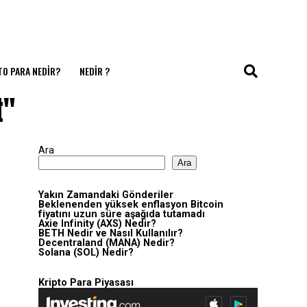
TO PARA NEDIR?
NEDIR ?
t"
Ara
Ara
Yakın Zamandaki Gönderiler
Beklenenden yüksek enflasyon Bitcoin
fiyatını uzun süre aşağıda tutamadı
Axie Infinity (AXS) Nedir?
BETH Nedir ve Nasıl Kullanılır?
Decentraland (MANA) Nedir?
Solana (SOL) Nedir?
Kripto Para Piyasası