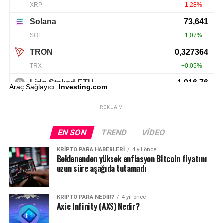
Araç Sağlayıcı:
Investing.com
REKLAM
EN SON
TREND
VIDEO
KRIPTO PARA HABERLERI
4 yıl önce
Beklenenden yüksek enflasyon Bitcoin fiyatını
uzun süre aşağıda tutamadı
KRIPTO PARA NEDIR?
4 yıl önce
Axie Infinity (AXS) Nedir?