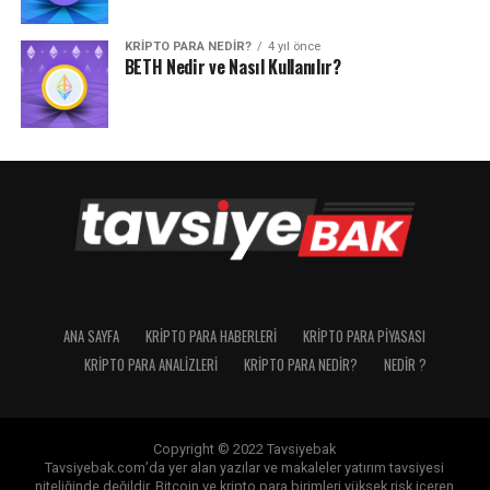
KRIPTO PARA NEDIR?
4 yıl önce
BETH Nedir ve Nasıl Kullanılır?
ANA SAYFA
KRIPTO PARA HABERLERI
KRIPTO PARA PIYASASI
KRIPTO PARA ANALIZLERI
KRIPTO PARA NEDIR?
NEDIR ?
Copyright © 2022 Tavsiyebak
Tavsiyebak.com’da yer alan yazılar ve makaleler yatırım tavsiyesi
niteliğinde değildir. Bitcoin ve kripto para birimleri yüksek risk içeren