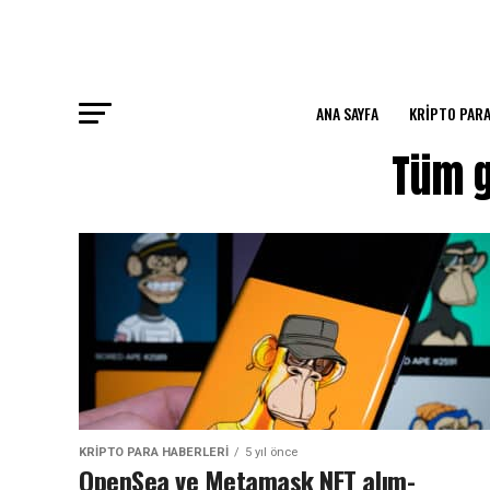
ANA SAYFA
KRIPTO PARA
Tüm g
KRIPTO PARA HABERLERI
5 yıl önce
OpenSea ve Metamask NFT alım-