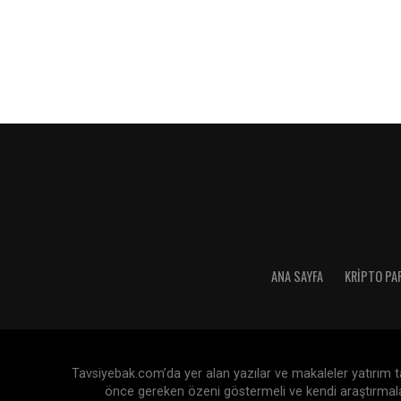
ANA SAYFA
KRIPTO PA
Tavsiyebak.com’da yer alan yazılar ve makaleler yatırım tav
önce gereken özeni göstermeli ve kendi araştırmaları