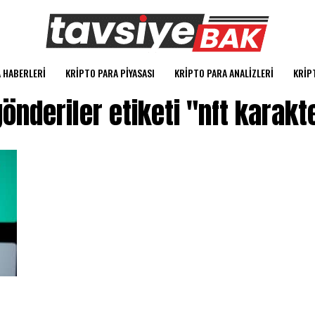
 HABERLERI
KRIPTO PARA PIYASASI
KRIPTO PARA ANALIZLERI
KRIP
önderiler etiketi "nft karakte