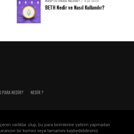
KRIPTO PARA NEDIR?
4 yıl önce
BETH Nedir ve Nasıl Kullanılır?
O PARA NEDIR?
NEDIR ?
 içeren varlıklar olup, bu para birimlerine yatırım yapmadan
aranızın bir kısmını veya tamamını kaybedebilirsiniz.