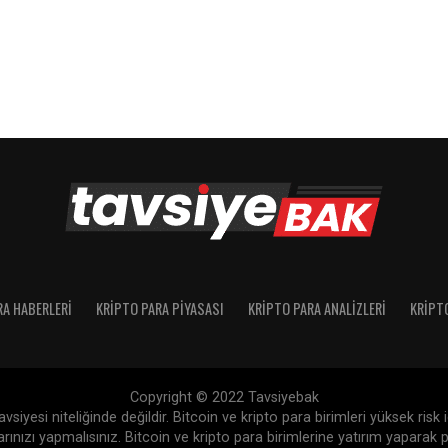
RA HABERLERI
KRIPTO PARA PIYASASI
KRIPTO PARA ANALIZLERI
KRIPT
Copyright © 2022 Tavsiyebak
siyesi niteliğinde değildir. Bitcoin ve kripto para birimleri yüksek risk
nızı yapmalısınız. Bitcoin ve kripto para birimlerine yatırım yaparak p