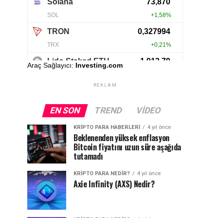
Araç Sağlayıcı:
Investing.com
REKLAM
EN SON
TREND
VIDEO
KRIPTO PARA HABERLERI
4 yıl önce
Beklenenden yüksek enflasyon
Bitcoin fiyatını uzun süre aşağıda
tutamadı
KRIPTO PARA NEDIR?
4 yıl önce
Axie Infinity (AXS) Nedir?