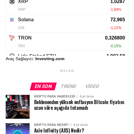
Araç Sağlayıcı:
Investing.com
REKLAM
EN SON
TREND
VIDEO
KRIPTO PARA HABERLERI
4 yıl önce
Beklenenden yüksek enflasyon Bitcoin fiyatını
uzun süre aşağıda tutamadı
KRIPTO PARA NEDIR?
4 yıl önce
Axie Infinity (AXS) Nedir?