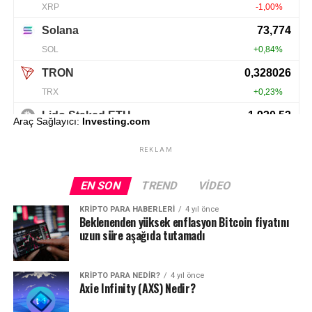
Araç Sağlayıcı:
Investing.com
REKLAM
EN SON
TREND
VIDEO
KRIPTO PARA HABERLERI
4 yıl önce
Beklenenden yüksek enflasyon Bitcoin fiyatını
uzun süre aşağıda tutamadı
KRIPTO PARA NEDIR?
4 yıl önce
Axie Infinity (AXS) Nedir?