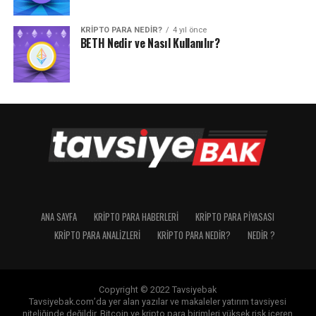
KRIPTO PARA NEDIR?
4 yıl önce
BETH Nedir ve Nasıl Kullanılır?
ANA SAYFA
KRIPTO PARA HABERLERI
KRIPTO PARA PIYASASI
KRIPTO PARA ANALIZLERI
KRIPTO PARA NEDIR?
NEDIR ?
Copyright © 2022 Tavsiyebak
Tavsiyebak.com’da yer alan yazılar ve makaleler yatırım tavsiyesi
niteliğinde değildir. Bitcoin ve kripto para birimleri yüksek risk içeren