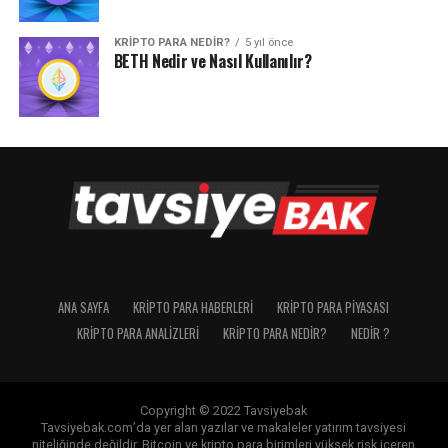
KRIPTO PARA NEDIR?
5 yıl önce
BETH Nedir ve Nasıl Kullanılır?
ANA SAYFA
KRIPTO PARA HABERLERI
KRIPTO PARA PIYASASI
KRIPTO PARA ANALIZLERI
KRIPTO PARA NEDIR?
NEDIR ?
Copyright © 2022 Tavsiyebak
Tavsiyebak.com’da yer alan yazılar ve makaleler yatırım tavsiyesi
niteliğinde değildir. Bitcoin ve kripto para birimleri yüksek risk içeren