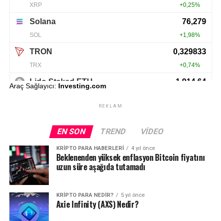
Araç Sağlayıcı:
Investing.com
REKLAM
EN SON
TREND
VIDEO
KRIPTO PARA HABERLERI
4 yıl önce
Beklenenden yüksek enflasyon Bitcoin fiyatını
uzun süre aşağıda tutamadı
KRIPTO PARA NEDIR?
5 yıl önce
Axie Infinity (AXS) Nedir?