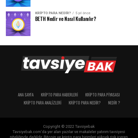
KRIPTO PARA NEDIR?
5 yıl önce
BETH Nedir ve Nasıl Kullanılır?
ANA SAYFA
KRIPTO PARA HABERLERI
KRIPTO PARA PIYASASI
KRIPTO PARA ANALIZLERI
KRIPTO PARA NEDIR?
NEDIR ?
Copyright © 2022 Tavsiyebak
Tavsiyebak.com’da yer alan yazılar ve makaleler yatırım tavsiyesi
niteliğinde değildir. Bitcoin ve kripto para birimleri yüksek risk içeren