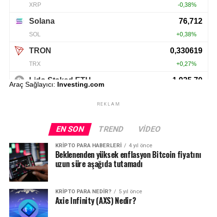
Araç Sağlayıcı:
Investing.com
REKLAM
EN SON
TREND
VIDEO
KRIPTO PARA HABERLERI
4 yıl önce
Beklenenden yüksek enflasyon Bitcoin fiyatını
uzun süre aşağıda tutamadı
KRIPTO PARA NEDIR?
5 yıl önce
Axie Infinity (AXS) Nedir?