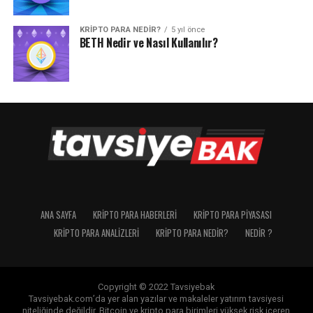
KRIPTO PARA NEDIR?
5 yıl önce
BETH Nedir ve Nasıl Kullanılır?
ANA SAYFA
KRIPTO PARA HABERLERI
KRIPTO PARA PIYASASI
KRIPTO PARA ANALIZLERI
KRIPTO PARA NEDIR?
NEDIR ?
Copyright © 2022 Tavsiyebak
Tavsiyebak.com’da yer alan yazılar ve makaleler yatırım tavsiyesi
niteliğinde değildir. Bitcoin ve kripto para birimleri yüksek risk içeren