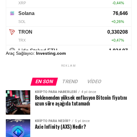
Araç Sağlayıcı:
Investing.com
REKLAM
EN SON
TREND
VIDEO
KRIPTO PARA HABERLERI
4 yıl önce
Beklenenden yüksek enflasyon Bitcoin fiyatını
uzun süre aşağıda tutamadı
KRIPTO PARA NEDIR?
5 yıl önce
Axie Infinity (AXS) Nedir?