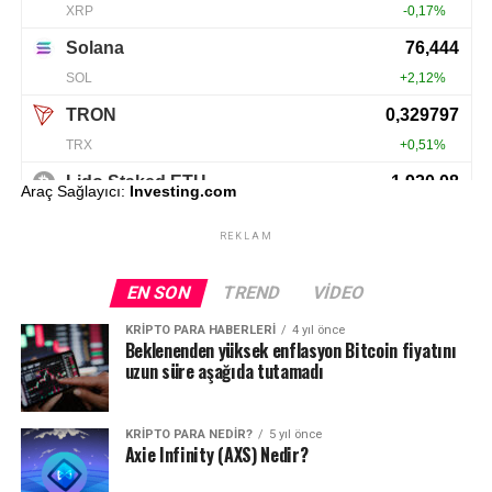
Araç Sağlayıcı:
Investing.com
REKLAM
EN SON
TREND
VIDEO
KRIPTO PARA HABERLERI
4 yıl önce
Beklenenden yüksek enflasyon Bitcoin fiyatını
uzun süre aşağıda tutamadı
KRIPTO PARA NEDIR?
5 yıl önce
Axie Infinity (AXS) Nedir?