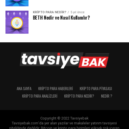
KRIPTO PARA NEDIR?
5 yıl önce
BETH Nedir ve Nasıl Kullanılır?
ANA SAYFA
KRIPTO PARA HABERLERI
KRIPTO PARA PIYASASI
KRIPTO PARA ANALIZLERI
KRIPTO PARA NEDIR?
NEDIR ?
Copyright © 2022 Tavsiyebak
Tavsiyebak.com’da yer alan yazılar ve makaleler yatırım tavsiyesi
niteliğinde değildir. Bitcoin ve kripto para birimleri yüksek risk içeren