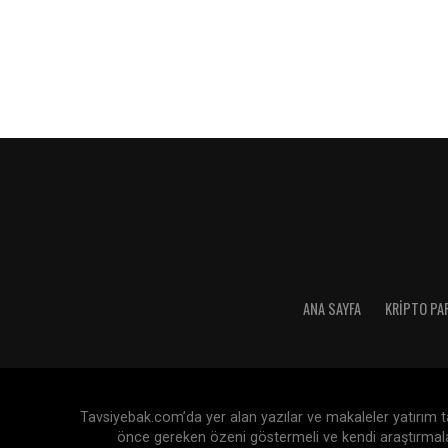
ANA SAYFA
KRIPTO PA
Tavsiyebak.com’da yer alan yazılar ve makaleler yatırım tav
önce gereken özeni göstermeli ve kendi araştırmaları