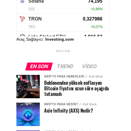
Araç Sağlayıcı:
Investing.com
REKLAM
EN SON
TREND
VIDEO
KRIPTO PARA HABERLERI
4 yıl önce
Beklenenden yüksek enflasyon
Bitcoin fiyatını uzun süre aşağıda
tutamadı
KRIPTO PARA NEDIR?
4 yıl önce
Axie Infinity (AXS) Nedir?