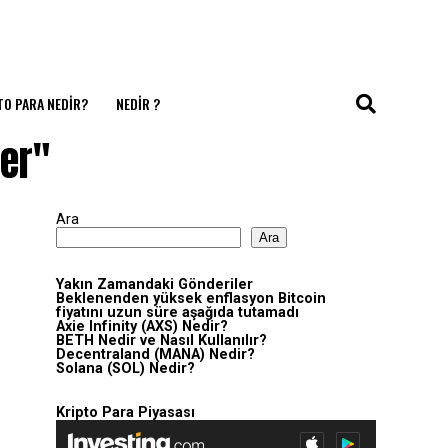
TO PARA NEDIR?
NEDIR ?
per"
Ara
Ara
Yakın Zamandaki Gönderiler
Beklenenden yüksek enflasyon Bitcoin
fiyatını uzun süre aşağıda tutamadı
Axie Infinity (AXS) Nedir?
BETH Nedir ve Nasıl Kullanılır?
Decentraland (MANA) Nedir?
Solana (SOL) Nedir?
Kripto Para Piyasası