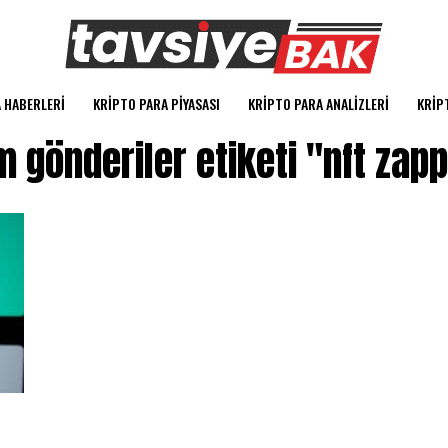
 HABERLERI
KRIPTO PARA PIYASASI
KRIPTO PARA ANALIZLERI
KRIP
 gönderiler etiketi "nft zap