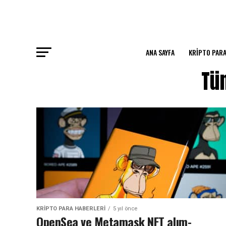
ANA SAYFA
KRIPTO PARA
Tüm
KRIPTO PARA HABERLERI
5 yıl önce
OpenSea ve Metamask NFT alım-