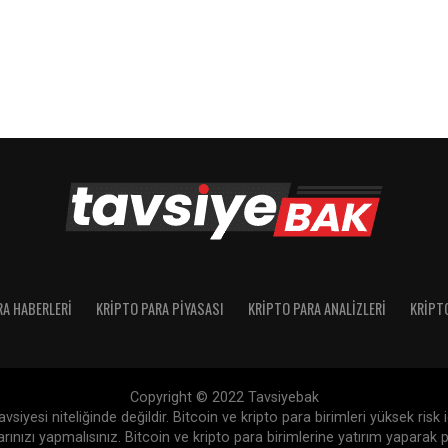
RA HABERLERI
KRIPTO PARA PIYASASI
KRIPTO PARA ANALIZLERI
KRIPT
Copyright © 2022 Tavsiyebak
siyesi niteliğinde değildir. Bitcoin ve kripto para birimleri yüksek risk
nızı yapmalısınız. Bitcoin ve kripto para birimlerine yatırım yaparak p