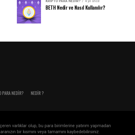
KRIPTO PARA NEDIR?
4 yıl önce
BETH Nedir ve Nasıl Kullanılır?
O PARA NEDIR?
NEDIR ?
 içeren varlıklar olup, bu para birimlerine yatırım yapmadan
aranızın bir kısmını veya tamamını kaybedebilirsiniz.