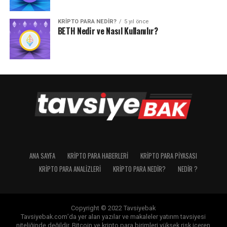
KRIPTO PARA NEDIR?
5 yıl önce
BETH Nedir ve Nasıl Kullanılır?
ANA SAYFA
KRIPTO PARA HABERLERI
KRIPTO PARA PIYASASI
KRIPTO PARA ANALIZLERI
KRIPTO PARA NEDIR?
NEDIR ?
Copyright © 2022 Tavsiyebak
Tavsiyebak.com’da yer alan yazılar ve makaleler yatırım tavsiyesi
niteliğinde değildir. Bitcoin ve kripto para birimleri yüksek risk içeren