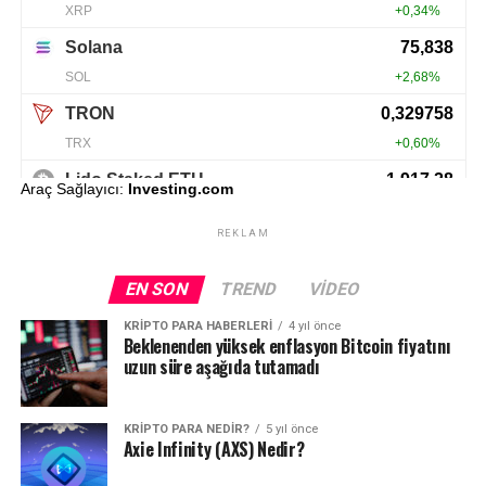
Araç Sağlayıcı:
Investing.com
REKLAM
EN SON
TREND
VIDEO
KRIPTO PARA HABERLERI
4 yıl önce
Beklenenden yüksek enflasyon Bitcoin fiyatını
uzun süre aşağıda tutamadı
KRIPTO PARA NEDIR?
5 yıl önce
Axie Infinity (AXS) Nedir?