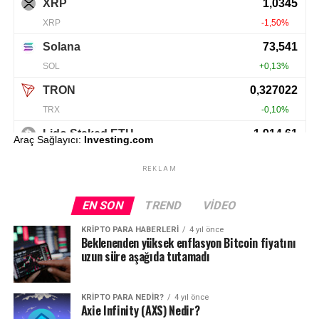
Araç Sağlayıcı:
Investing.com
REKLAM
EN SON
TREND
VIDEO
KRIPTO PARA HABERLERI
4 yıl önce
Beklenenden yüksek enflasyon Bitcoin fiyatını
uzun süre aşağıda tutamadı
KRIPTO PARA NEDIR?
4 yıl önce
Axie Infinity (AXS) Nedir?