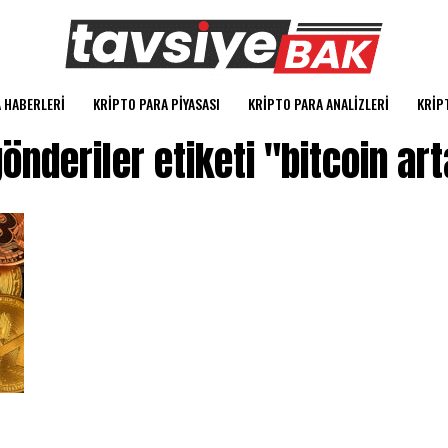
 HABERLERI
KRIPTO PARA PIYASASI
KRIPTO PARA ANALIZLERI
KRIP
önderiler etiketi "bitcoin art