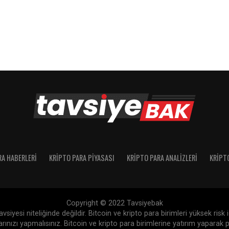
RA HABERLERI
KRIPTO PARA PIYASASI
KRIPTO PARA ANALIZLERI
KRIPT
Copyright © 2022 Tavsiyebak
siyesi niteliğinde değildir. Bitcoin ve kripto para birimleri yüksek risk
nızı yapmalısınız. Bitcoin ve kripto para birimlerine yatırım yaparak p