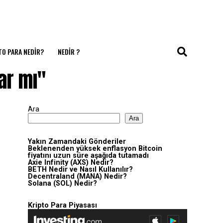
TO PARA NEDIR?
NEDIR ?
ar mı"
Ara
Ara
Yakın Zamandaki Gönderiler
Beklenenden yüksek enflasyon Bitcoin
fiyatını uzun süre aşağıda tutamadı
Axie Infinity (AXS) Nedir?
BETH Nedir ve Nasıl Kullanılır?
Decentraland (MANA) Nedir?
Solana (SOL) Nedir?
Kripto Para Piyasası