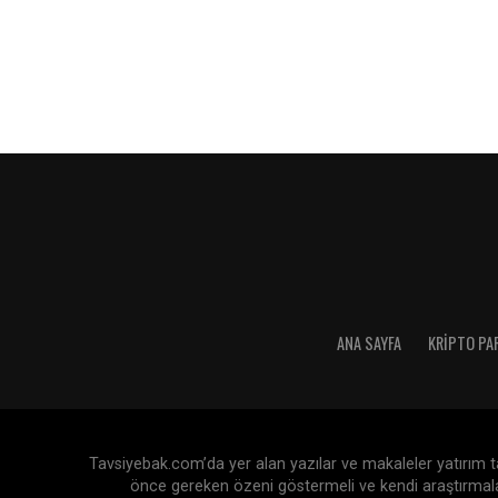
ANA SAYFA
KRIPTO PA
Tavsiyebak.com’da yer alan yazılar ve makaleler yatırım tav
önce gereken özeni göstermeli ve kendi araştırmaları