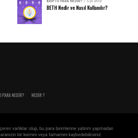
KRIPTO PARA NEDIR?
5 yıl önce
BETH Nedir ve Nasıl Kullanılır?
O PARA NEDIR?
NEDIR ?
 içeren varlıklar olup, bu para birimlerine yatırım yapmadan
aranızın bir kısmını veya tamamını kaybedebilirsiniz.