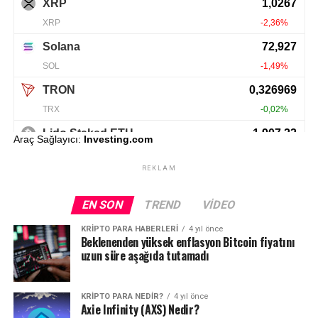
Araç Sağlayıcı:
Investing.com
REKLAM
EN SON
TREND
VIDEO
KRIPTO PARA HABERLERI
4 yıl önce
Beklenenden yüksek enflasyon Bitcoin fiyatını
uzun süre aşağıda tutamadı
KRIPTO PARA NEDIR?
4 yıl önce
Axie Infinity (AXS) Nedir?