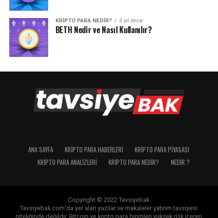
KRIPTO PARA NEDIR?
5 yıl önce
BETH Nedir ve Nasıl Kullanılır?
ANA SAYFA
KRIPTO PARA HABERLERI
KRIPTO PARA PIYASASI
KRIPTO PARA ANALIZLERI
KRIPTO PARA NEDIR?
NEDIR ?
Copyright © 2022 Tavsiyebak
Tavsiyebak.com’da yer alan yazılar ve makaleler yatırım tavsiyesi
niteliğinde değildir. Bitcoin ve kripto para birimleri yüksek risk içeren