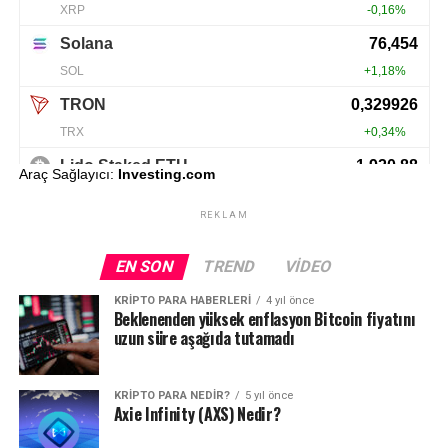
Araç Sağlayıcı:
Investing.com
REKLAM
EN SON
TREND
VIDEO
KRIPTO PARA HABERLERI
4 yıl önce
Beklenenden yüksek enflasyon Bitcoin fiyatını
uzun süre aşağıda tutamadı
KRIPTO PARA NEDIR?
5 yıl önce
Axie Infinity (AXS) Nedir?