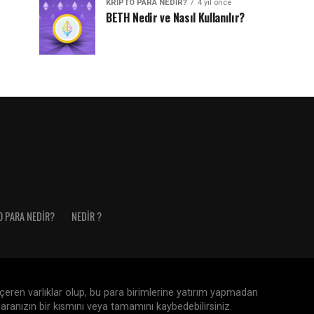
KRIPTO PARA NEDIR?
4 yıl önce
BETH Nedir ve Nasıl Kullanılır?
O PARA NEDIR?
NEDIR ?
 içeren varlıklar olup, bu para birimlerine yatırım yapmadan
aranızın bir kısmını veya tamamını kaybedebilirsiniz.