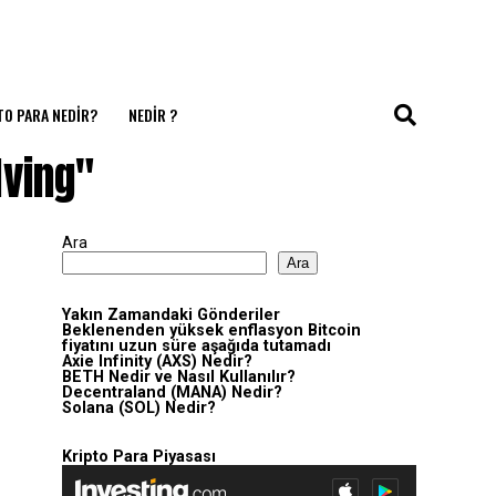
TO PARA NEDIR?
NEDIR ?
lving"
Ara
Ara
Yakın Zamandaki Gönderiler
Beklenenden yüksek enflasyon Bitcoin
fiyatını uzun süre aşağıda tutamadı
Axie Infinity (AXS) Nedir?
BETH Nedir ve Nasıl Kullanılır?
Decentraland (MANA) Nedir?
Solana (SOL) Nedir?
Kripto Para Piyasası