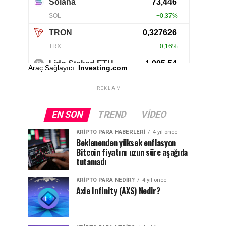
Araç Sağlayıcı:
Investing.com
REKLAM
EN SON
TREND
VIDEO
KRIPTO PARA HABERLERI
4 yıl önce
Beklenenden yüksek enflasyon
Bitcoin fiyatını uzun süre aşağıda
tutamadı
KRIPTO PARA NEDIR?
4 yıl önce
Axie Infinity (AXS) Nedir?