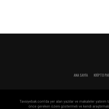
ANA SAYFA
KRIPTO PA
Tavsiyebak.com’da yer alan yazılar ve makaleler yatırım tav
önce gereken özeni göstermeli ve kendi araştırmaları