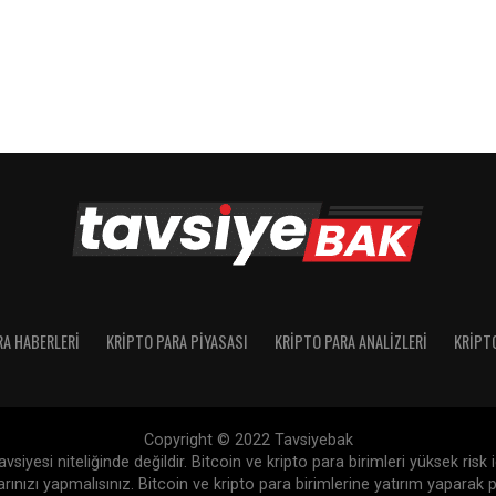
RA HABERLERI
KRIPTO PARA PIYASASI
KRIPTO PARA ANALIZLERI
KRIPT
Copyright © 2022 Tavsiyebak
siyesi niteliğinde değildir. Bitcoin ve kripto para birimleri yüksek risk
nızı yapmalısınız. Bitcoin ve kripto para birimlerine yatırım yaparak p