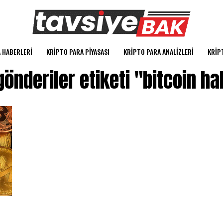
 HABERLERI
KRIPTO PARA PIYASASI
KRIPTO PARA ANALIZLERI
KRIP
önderiler etiketi "bitcoin ha