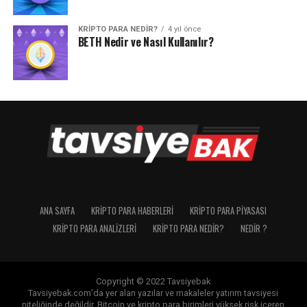
KRIPTO PARA NEDIR?
4 yıl önce
BETH Nedir ve Nasıl Kullanılır?
ANA SAYFA
KRIPTO PARA HABERLERI
KRIPTO PARA PIYASASI
KRIPTO PARA ANALIZLERI
KRIPTO PARA NEDIR?
NEDIR ?
Copyright © 2022 Tavsiyebak
Tavsiyebak.com’da yer alan yazılar ve makaleler yatırım tavsiyesi
niteliğinde değildir. Bitcoin ve kripto para birimleri yüksek risk içeren