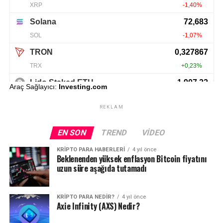
Araç Sağlayıcı:
Investing.com
REKLAM
EN SON
TREND
VIDEO
KRIPTO PARA HABERLERI
4 yıl önce
Beklenenden yüksek enflasyon Bitcoin fiyatını
uzun süre aşağıda tutamadı
KRIPTO PARA NEDIR?
4 yıl önce
Axie Infinity (AXS) Nedir?