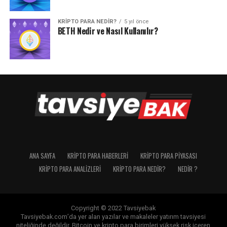
KRIPTO PARA NEDIR?
5 yıl önce
BETH Nedir ve Nasıl Kullanılır?
ANA SAYFA
KRIPTO PARA HABERLERI
KRIPTO PARA PIYASASI
KRIPTO PARA ANALIZLERI
KRIPTO PARA NEDIR?
NEDIR ?
Copyright © 2022 Tavsiyebak
Tavsiyebak.com’da yer alan yazılar ve makaleler yatırım tavsiyesi
niteliğinde değildir. Bitcoin ve kripto para birimleri yüksek risk içeren