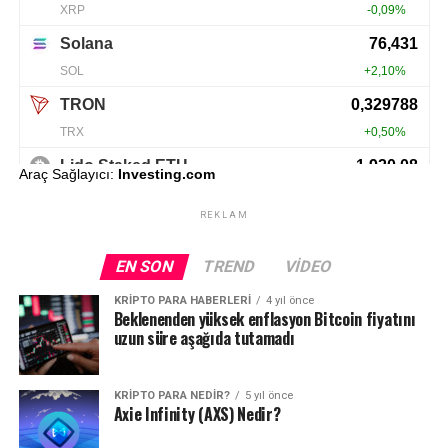
Araç Sağlayıcı:
Investing.com
REKLAM
EN SON
TREND
VIDEO
KRIPTO PARA HABERLERI
4 yıl önce
Beklenenden yüksek enflasyon Bitcoin fiyatını
uzun süre aşağıda tutamadı
KRIPTO PARA NEDIR?
5 yıl önce
Axie Infinity (AXS) Nedir?