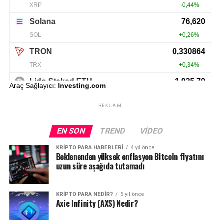
Araç Sağlayıcı:
Investing.com
REKLAM
EN SON
TREND
VIDEO
KRIPTO PARA HABERLERI
4 yıl önce
Beklenenden yüksek enflasyon Bitcoin fiyatını
uzun süre aşağıda tutamadı
KRIPTO PARA NEDIR?
5 yıl önce
Axie Infinity (AXS) Nedir?