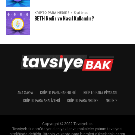
KRIPTO PARA NEDIR?
5 yıl önce
BETH Nedir ve Nasıl Kullanılır?
ANA SAYFA
KRIPTO PARA HABERLERI
KRIPTO PARA PIYASASI
KRIPTO PARA ANALIZLERI
KRIPTO PARA NEDIR?
NEDIR ?
Copyright © 2022 Tavsiyebak
Tavsiyebak.com’da yer alan yazılar ve makaleler yatırım tavsiyesi
niteliğinde değildir. Bitcoin ve kripto para birimleri yüksek risk içeren