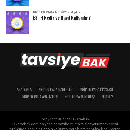
KRIPTO PARA NEDIR?
4 yıl önce
BETH Nedir ve Nasıl Kullanılır?
ANA SAYFA
KRIPTO PARA HABERLERI
KRIPTO PARA PIYASASI
KRIPTO PARA ANALIZLERI
KRIPTO PARA NEDIR?
NEDIR ?
Copyright © 2022 Tavsiyebak
Tavsiyebak.com’da yer alan yazılar ve makaleler yatırım tavsiyesi
niteliğinde değildir. Bitcoin ve kripto para birimleri yüksek risk içeren