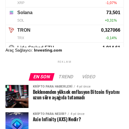
Araç Sağlayıcı:
Investing.com
REKLAM
EN SON
TREND
VIDEO
KRIPTO PARA HABERLERI
4 yıl önce
Beklenenden yüksek enflasyon Bitcoin fiyatını
uzun süre aşağıda tutamadı
KRIPTO PARA NEDIR?
4 yıl önce
Axie Infinity (AXS) Nedir?