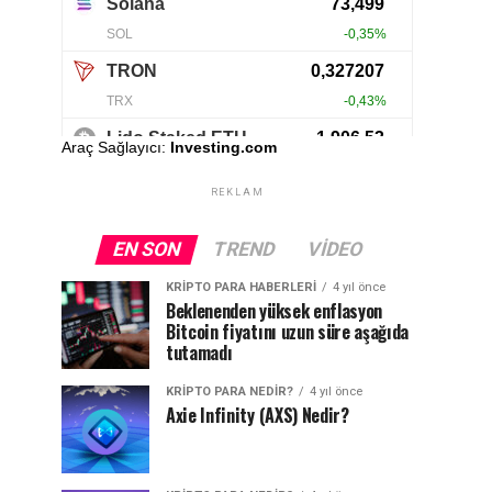
Araç Sağlayıcı:
Investing.com
REKLAM
EN SON
TREND
VIDEO
KRIPTO PARA HABERLERI
4 yıl önce
Beklenenden yüksek enflasyon
Bitcoin fiyatını uzun süre aşağıda
tutamadı
KRIPTO PARA NEDIR?
4 yıl önce
Axie Infinity (AXS) Nedir?