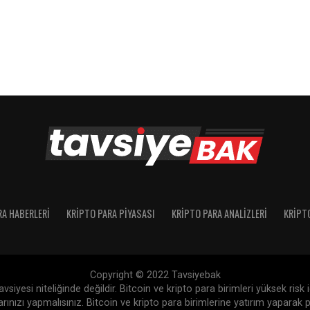
RA HABERLERI
KRIPTO PARA PIYASASI
KRIPTO PARA ANALIZLERI
KRIPT
Copyright © 2022 Tavsiyebak
siyesi niteliğinde değildir. Bitcoin ve kripto para birimleri yüksek risk
nızı yapmalısınız. Bitcoin ve kripto para birimlerine yatırım yaparak p