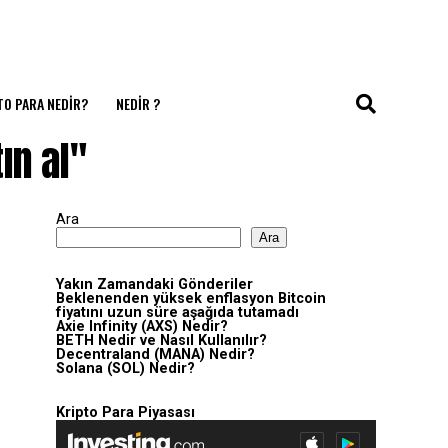
TO PARA NEDIR?
NEDIR ?
ın al"
Ara
Ara
Yakın Zamandaki Gönderiler
Beklenenden yüksek enflasyon Bitcoin
fiyatını uzun süre aşağıda tutamadı
Axie Infinity (AXS) Nedir?
BETH Nedir ve Nasıl Kullanılır?
Decentraland (MANA) Nedir?
Solana (SOL) Nedir?
Kripto Para Piyasası