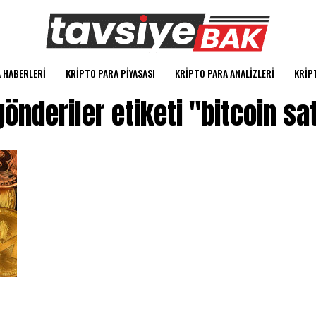
 HABERLERI
KRIPTO PARA PIYASASI
KRIPTO PARA ANALIZLERI
KRIP
önderiler etiketi "bitcoin sat