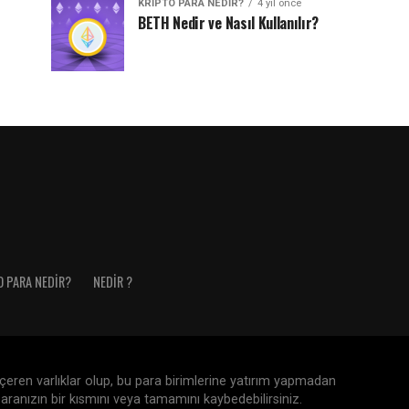
KRIPTO PARA NEDIR?
4 yıl önce
BETH Nedir ve Nasıl Kullanılır?
O PARA NEDIR?
NEDIR ?
 içeren varlıklar olup, bu para birimlerine yatırım yapmadan
aranızın bir kısmını veya tamamını kaybedebilirsiniz.