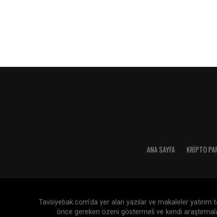
ANA SAYFA
KRIPTO PA
Tavsiyebak.com’da yer alan yazılar ve makaleler yatırım tav
önce gereken özeni göstermeli ve kendi araştırmaları