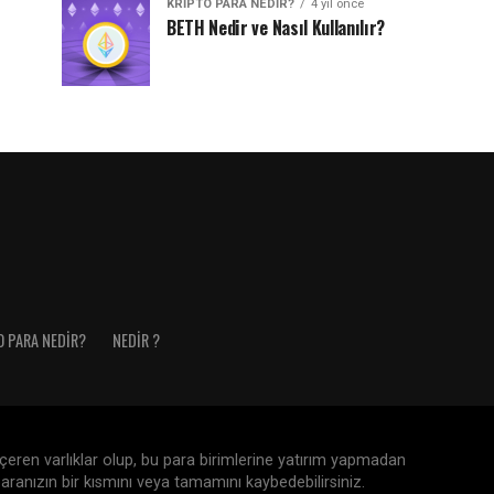
KRIPTO PARA NEDIR?
4 yıl önce
BETH Nedir ve Nasıl Kullanılır?
O PARA NEDIR?
NEDIR ?
 içeren varlıklar olup, bu para birimlerine yatırım yapmadan
aranızın bir kısmını veya tamamını kaybedebilirsiniz.