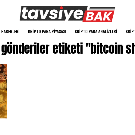
 HABERLERI
KRIPTO PARA PIYASASI
KRIPTO PARA ANALIZLERI
KRIP
gönderiler etiketi "bitcoin s