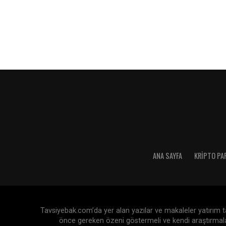
ANA SAYFA
KRIPTO PA
Tavsiyebak.com’da yer alan yazılar ve makaleler yatırım tav
önce gereken özeni göstermeli ve kendi araştırmaları