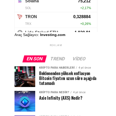
Araç Sağlayıcı:
Investing.com
REKLAM
EN SON
TREND
VIDEO
KRIPTO PARA HABERLERI
4 yıl önce
Beklenenden yüksek enflasyon
Bitcoin fiyatını uzun süre aşağıda
tutamadı
KRIPTO PARA NEDIR?
4 yıl önce
Axie Infinity (AXS) Nedir?