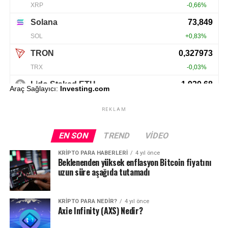
Araç Sağlayıcı:
Investing.com
REKLAM
EN SON
TREND
VIDEO
KRIPTO PARA HABERLERI
4 yıl önce
Beklenenden yüksek enflasyon Bitcoin fiyatını
uzun süre aşağıda tutamadı
KRIPTO PARA NEDIR?
4 yıl önce
Axie Infinity (AXS) Nedir?