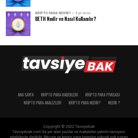
KRIPTO PARA NEDIR?
4 yıl önce
BETH Nedir ve Nasıl Kullanılır?
ANA SAYFA
KRIPTO PARA HABERLERI
KRIPTO PARA PIYASASI
KRIPTO PARA ANALIZLERI
KRIPTO PARA NEDIR?
NEDIR ?
Copyright © 2022 Tavsiyebak
Tavsiyebak.com’da yer alan yazılar ve makaleler yatırım tavsiyesi
niteliğinde değildir. Bitcoin ve kripto para birimleri yüksek risk içeren