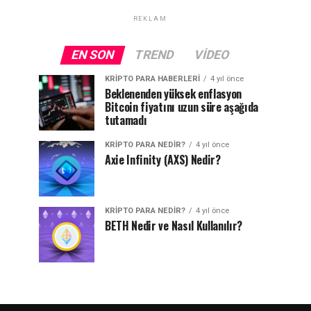
REKLAM
EN SON
TREND
VIDEO
KRIPTO PARA HABERLERI
4 yıl önce
Beklenenden yüksek enflasyon
Bitcoin fiyatını uzun süre aşağıda
tutamadı
KRIPTO PARA NEDIR?
4 yıl önce
Axie Infinity (AXS) Nedir?
KRIPTO PARA NEDIR?
4 yıl önce
BETH Nedir ve Nasıl Kullanılır?