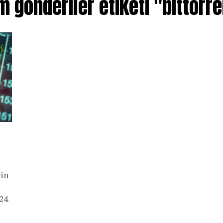
 gönderiler etiketi "bittorr
rin
 24