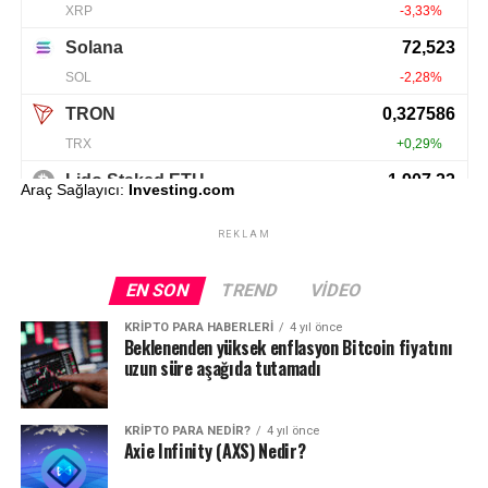
Araç Sağlayıcı:
Investing.com
REKLAM
EN SON
TREND
VIDEO
KRIPTO PARA HABERLERI
4 yıl önce
Beklenenden yüksek enflasyon Bitcoin fiyatını
uzun süre aşağıda tutamadı
KRIPTO PARA NEDIR?
4 yıl önce
Axie Infinity (AXS) Nedir?