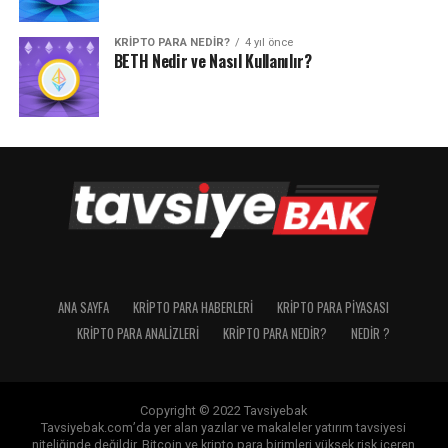
KRIPTO PARA NEDIR?
4 yıl önce
BETH Nedir ve Nasıl Kullanılır?
ANA SAYFA
KRIPTO PARA HABERLERI
KRIPTO PARA PIYASASI
KRIPTO PARA ANALIZLERI
KRIPTO PARA NEDIR?
NEDIR ?
Copyright © 2022 Tavsiyebak
Tavsiyebak.com’da yer alan yazılar ve makaleler yatırım tavsiyesi
niteliğinde değildir. Bitcoin ve kripto para birimleri yüksek risk içeren