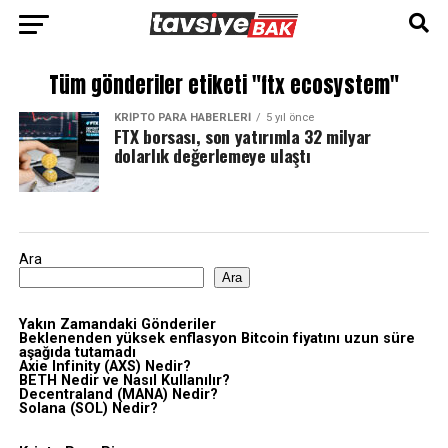
Tüm gönderiler etiketi "ftx ecosystem"
KRIPTO PARA HABERLERI
5 yıl önce
FTX borsası, son yatırımla 32 milyar
dolarlık değerlemeye ulaştı
Ara
Ara
Yakın Zamandaki Gönderiler
Beklenenden yüksek enflasyon Bitcoin fiyatını uzun süre
aşağıda tutamadı
Axie Infinity (AXS) Nedir?
BETH Nedir ve Nasıl Kullanılır?
Decentraland (MANA) Nedir?
Solana (SOL) Nedir?