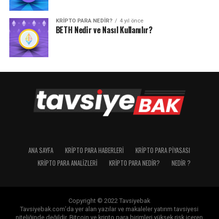
KRIPTO PARA NEDIR?
4 yıl önce
BETH Nedir ve Nasıl Kullanılır?
ANA SAYFA
KRIPTO PARA HABERLERI
KRIPTO PARA PIYASASI
KRIPTO PARA ANALIZLERI
KRIPTO PARA NEDIR?
NEDIR ?
Copyright © 2022 Tavsiyebak
Tavsiyebak.com’da yer alan yazılar ve makaleler yatırım tavsiyesi
niteliğinde değildir. Bitcoin ve kripto para birimleri yüksek risk içeren