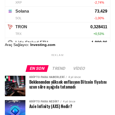
Araç Sağlayıcı:
Investing.com
REKLAM
EN SON
TREND
VIDEO
KRIPTO PARA HABERLERI
4 yıl önce
Beklenenden yüksek enflasyon Bitcoin fiyatını
uzun süre aşağıda tutamadı
KRIPTO PARA NEDIR?
4 yıl önce
Axie Infinity (AXS) Nedir?