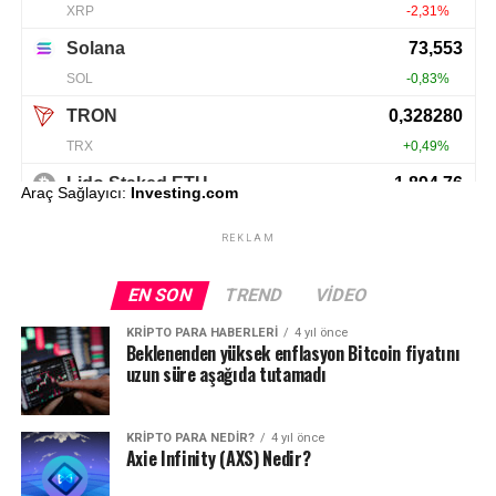
Araç Sağlayıcı:
Investing.com
REKLAM
EN SON
TREND
VIDEO
KRIPTO PARA HABERLERI
4 yıl önce
Beklenenden yüksek enflasyon Bitcoin fiyatını
uzun süre aşağıda tutamadı
KRIPTO PARA NEDIR?
4 yıl önce
Axie Infinity (AXS) Nedir?