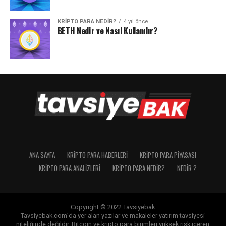
KRIPTO PARA NEDIR?
4 yıl önce
BETH Nedir ve Nasıl Kullanılır?
ANA SAYFA
KRIPTO PARA HABERLERI
KRIPTO PARA PIYASASI
KRIPTO PARA ANALIZLERI
KRIPTO PARA NEDIR?
NEDIR ?
Copyright © 2022 Tavsiyebak
Tavsiyebak.com’da yer alan yazılar ve makaleler yatırım tavsiyesi
niteliğinde değildir. Bitcoin ve kripto para birimleri yüksek risk içeren