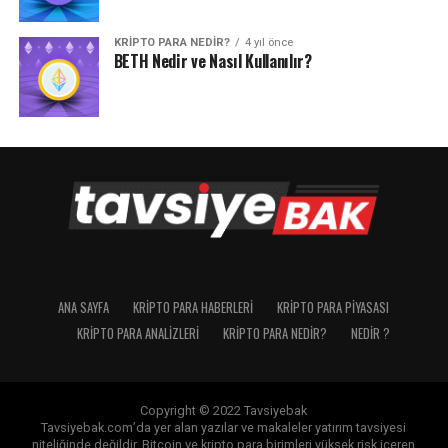
KRIPTO PARA NEDIR?
4 yıl önce
BETH Nedir ve Nasıl Kullanılır?
ANA SAYFA
KRIPTO PARA HABERLERI
KRIPTO PARA PIYASASI
KRIPTO PARA ANALIZLERI
KRIPTO PARA NEDIR?
NEDIR ?
Copyright © 2022 Tavsiyebak
Tavsiyebak.com’da yer alan yazılar ve makaleler yatırım tavsiyesi
niteliğinde değildir. Bitcoin ve kripto para birimleri yüksek risk içeren