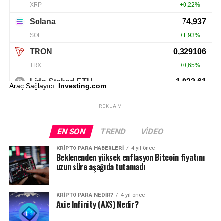
Araç Sağlayıcı:
Investing.com
REKLAM
EN SON
TREND
VIDEO
KRIPTO PARA HABERLERI
4 yıl önce
Beklenenden yüksek enflasyon Bitcoin fiyatını
uzun süre aşağıda tutamadı
KRIPTO PARA NEDIR?
4 yıl önce
Axie Infinity (AXS) Nedir?