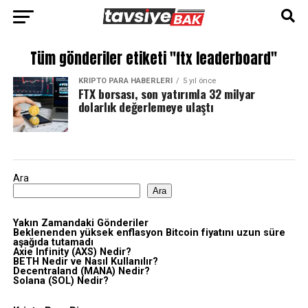
Tüm gönderiler etiketi "ftx leaderboard"
KRIPTO PARA HABERLERI
5 yıl önce
FTX borsası, son yatırımla 32 milyar
dolarlık değerlemeye ulaştı
Ara
Ara
Yakın Zamandaki Gönderiler
Beklenenden yüksek enflasyon Bitcoin fiyatını uzun süre
aşağıda tutamadı
Axie Infinity (AXS) Nedir?
BETH Nedir ve Nasıl Kullanılır?
Decentraland (MANA) Nedir?
Solana (SOL) Nedir?