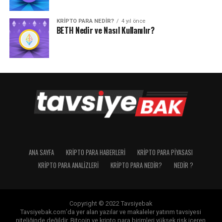
KRIPTO PARA NEDIR?
4 yıl önce
BETH Nedir ve Nasıl Kullanılır?
ANA SAYFA
KRIPTO PARA HABERLERI
KRIPTO PARA PIYASASI
KRIPTO PARA ANALIZLERI
KRIPTO PARA NEDIR?
NEDIR ?
Copyright © 2022 Tavsiyebak
Tavsiyebak.com’da yer alan yazılar ve makaleler yatırım tavsiyesi
niteliğinde değildir. Bitcoin ve kripto para birimleri yüksek risk içeren