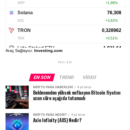
Araç Sağlayıcı:
Investing.com
REKLAM
EN SON
TREND
VIDEO
KRIPTO PARA HABERLERI
4 yıl önce
Beklenenden yüksek enflasyon Bitcoin fiyatını
uzun süre aşağıda tutamadı
KRIPTO PARA NEDIR?
4 yıl önce
Axie Infinity (AXS) Nedir?