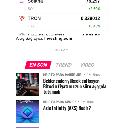
Araç Sağlayıcı:
Investing.com
REKLAM
EN SON
TREND
VIDEO
KRIPTO PARA HABERLERI
4 yıl önce
Beklenenden yüksek enflasyon
Bitcoin fiyatını uzun süre aşağıda
tutamadı
KRIPTO PARA NEDIR?
4 yıl önce
Axie Infinity (AXS) Nedir?