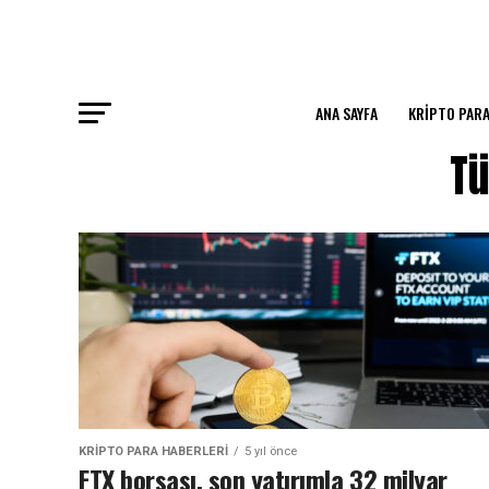
ANA SAYFA
KRIPTO PARA
Tü
KRIPTO PARA HABERLERI
5 yıl önce
FTX borsası, son yatırımla 32 milyar