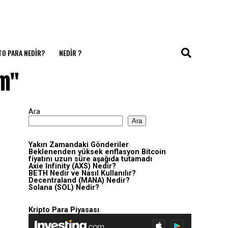
TO PARA NEDIR?
NEDIR ?
um"
Ara
Ara
Yakın Zamandaki Gönderiler
Beklenenden yüksek enflasyon Bitcoin
fiyatını uzun süre aşağıda tutamadı
Axie Infinity (AXS) Nedir?
BETH Nedir ve Nasıl Kullanılır?
Decentraland (MANA) Nedir?
Solana (SOL) Nedir?
Kripto Para Piyasası