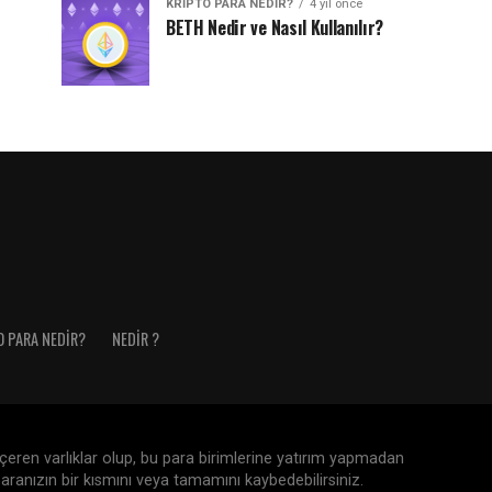
KRIPTO PARA NEDIR?
4 yıl önce
BETH Nedir ve Nasıl Kullanılır?
O PARA NEDIR?
NEDIR ?
 içeren varlıklar olup, bu para birimlerine yatırım yapmadan
aranızın bir kısmını veya tamamını kaybedebilirsiniz.