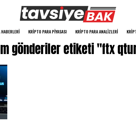
 HABERLERI
KRIPTO PARA PIYASASI
KRIPTO PARA ANALIZLERI
KRIP
m gönderiler etiketi "ftx qt