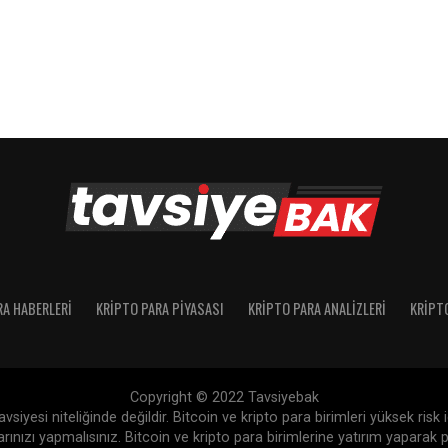
RA HABERLERI
KRIPTO PARA PIYASASI
KRIPTO PARA ANALIZLERI
KRIPT
Copyright © 2022 Tavsiyebak
siyesi niteliğinde değildir. Bitcoin ve kripto para birimleri yüksek risk
nızı yapmalısınız. Bitcoin ve kripto para birimlerine yatırım yaparak p