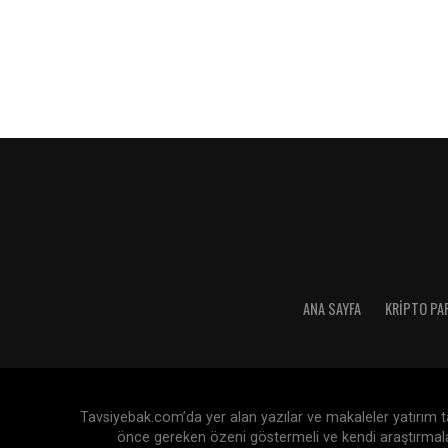
ANA SAYFA
KRIPTO PA
Tavsiyebak.com’da yer alan yazılar ve makaleler yatırım tav
önce gereken özeni göstermeli ve kendi araştırmaları