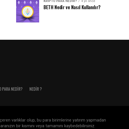
KRIPTO PARA NEDIR?
4 yıl önce
BETH Nedir ve Nasıl Kullanılır?
O PARA NEDIR?
NEDIR ?
 içeren varlıklar olup, bu para birimlerine yatırım yapmadan
aranızın bir kısmını veya tamamını kaybedebilirsiniz.