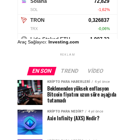
Araç Sağlayıcı:
Investing.com
REKLAM
EN SON
TREND
VIDEO
KRIPTO PARA HABERLERI
4 yıl önce
Beklenenden yüksek enflasyon
Bitcoin fiyatını uzun süre aşağıda
tutamadı
KRIPTO PARA NEDIR?
4 yıl önce
Axie Infinity (AXS) Nedir?