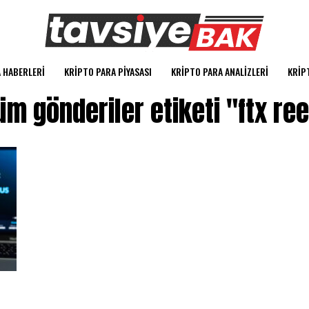
 HABERLERI
KRIPTO PARA PIYASASI
KRIPTO PARA ANALIZLERI
KRIP
üm gönderiler etiketi "ftx ree