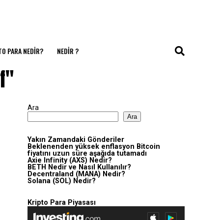
TO PARA NEDIR?
NEDIR ?
f"
Ara
Ara
Yakın Zamandaki Gönderiler
Beklenenden yüksek enflasyon Bitcoin
fiyatını uzun süre aşağıda tutamadı
Axie Infinity (AXS) Nedir?
BETH Nedir ve Nasıl Kullanılır?
Decentraland (MANA) Nedir?
Solana (SOL) Nedir?
Kripto Para Piyasası