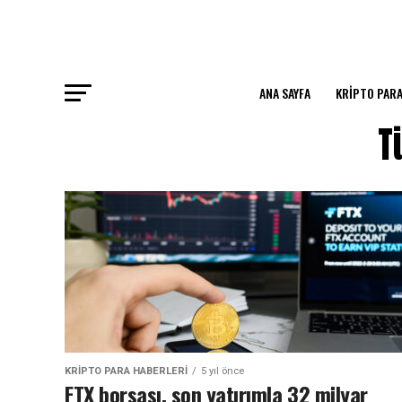
ANA SAYFA
KRIPTO PARA
T
KRIPTO PARA HABERLERI
5 yıl önce
FTX borsası, son yatırımla 32 milyar