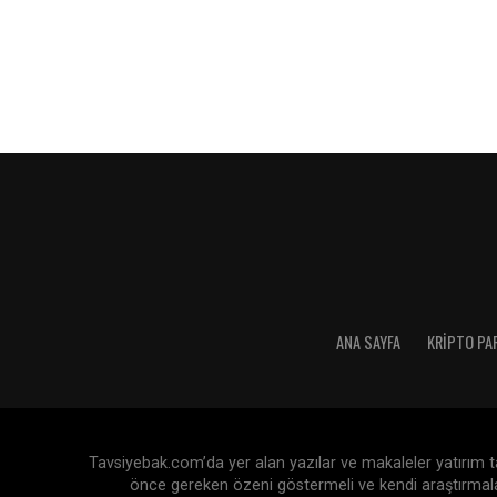
ANA SAYFA
KRIPTO PA
Tavsiyebak.com’da yer alan yazılar ve makaleler yatırım tav
önce gereken özeni göstermeli ve kendi araştırmaları