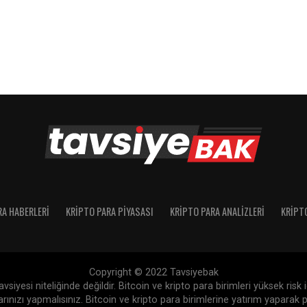
RA HABERLERI
KRIPTO PARA PIYASASI
KRIPTO PARA ANALIZLERI
KRIPT
Copyright © 2022 Tavsiyebak
siyesi niteliğinde değildir. Bitcoin ve kripto para birimleri yüksek risk
nızı yapmalısınız. Bitcoin ve kripto para birimlerine yatırım yaparak p