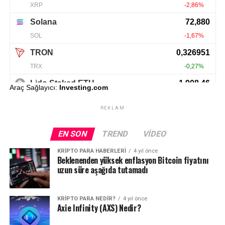
Araç Sağlayıcı:
Investing.com
REKLAM
EN SON
TREND
VIDEO
KRIPTO PARA HABERLERI
4 yıl önce
Beklenenden yüksek enflasyon Bitcoin fiyatını
uzun süre aşağıda tutamadı
KRIPTO PARA NEDIR?
4 yıl önce
Axie Infinity (AXS) Nedir?