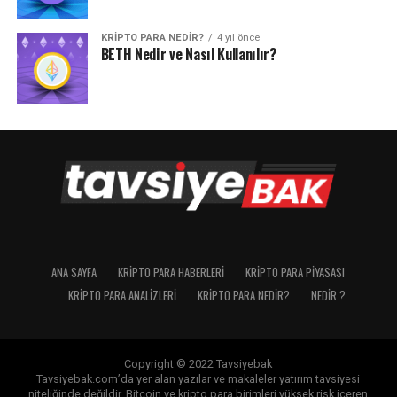
KRIPTO PARA NEDIR?
4 yıl önce
BETH Nedir ve Nasıl Kullanılır?
ANA SAYFA
KRIPTO PARA HABERLERI
KRIPTO PARA PIYASASI
KRIPTO PARA ANALIZLERI
KRIPTO PARA NEDIR?
NEDIR ?
Copyright © 2022 Tavsiyebak
Tavsiyebak.com’da yer alan yazılar ve makaleler yatırım tavsiyesi
niteliğinde değildir. Bitcoin ve kripto para birimleri yüksek risk içeren