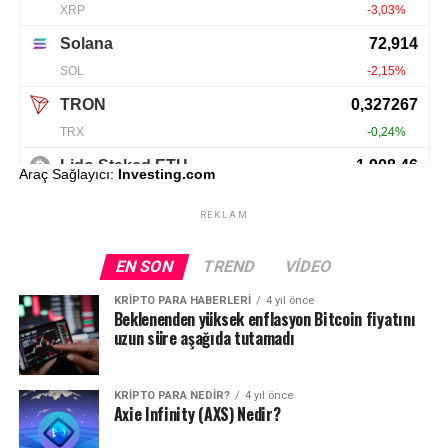
Araç Sağlayıcı:
Investing.com
REKLAM
EN SON
TREND
VIDEO
KRIPTO PARA HABERLERI
4 yıl önce
Beklenenden yüksek enflasyon Bitcoin fiyatını
uzun süre aşağıda tutamadı
KRIPTO PARA NEDIR?
4 yıl önce
Axie Infinity (AXS) Nedir?