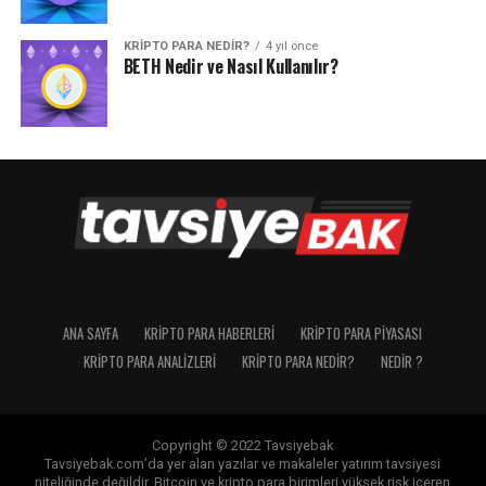
KRIPTO PARA NEDIR?
4 yıl önce
BETH Nedir ve Nasıl Kullanılır?
ANA SAYFA
KRIPTO PARA HABERLERI
KRIPTO PARA PIYASASI
KRIPTO PARA ANALIZLERI
KRIPTO PARA NEDIR?
NEDIR ?
Copyright © 2022 Tavsiyebak
Tavsiyebak.com’da yer alan yazılar ve makaleler yatırım tavsiyesi
niteliğinde değildir. Bitcoin ve kripto para birimleri yüksek risk içeren