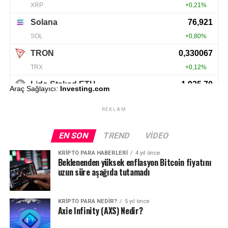
Araç Sağlayıcı:
Investing.com
REKLAM
EN SON
TREND
VIDEO
KRIPTO PARA HABERLERI
4 yıl önce
Beklenenden yüksek enflasyon Bitcoin fiyatını
uzun süre aşağıda tutamadı
KRIPTO PARA NEDIR?
5 yıl önce
Axie Infinity (AXS) Nedir?