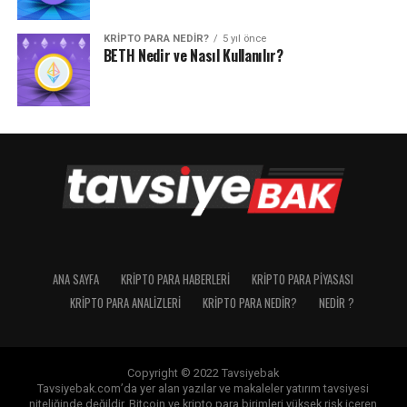
KRIPTO PARA NEDIR?
5 yıl önce
BETH Nedir ve Nasıl Kullanılır?
ANA SAYFA
KRIPTO PARA HABERLERI
KRIPTO PARA PIYASASI
KRIPTO PARA ANALIZLERI
KRIPTO PARA NEDIR?
NEDIR ?
Copyright © 2022 Tavsiyebak
Tavsiyebak.com’da yer alan yazılar ve makaleler yatırım tavsiyesi
niteliğinde değildir. Bitcoin ve kripto para birimleri yüksek risk içeren