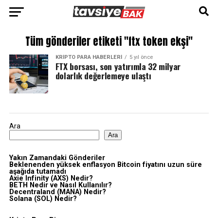
Tüm gönderiler etiketi "ftx token ekşi"
KRIPTO PARA HABERLERI
5 yıl önce
FTX borsası, son yatırımla 32 milyar
dolarlık değerlemeye ulaştı
Ara
Ara
Yakın Zamandaki Gönderiler
Beklenenden yüksek enflasyon Bitcoin fiyatını uzun süre
aşağıda tutamadı
Axie Infinity (AXS) Nedir?
BETH Nedir ve Nasıl Kullanılır?
Decentraland (MANA) Nedir?
Solana (SOL) Nedir?