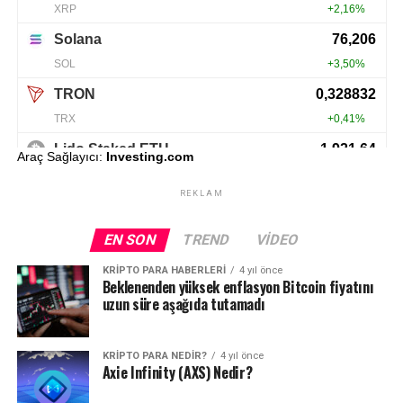
Araç Sağlayıcı:
Investing.com
REKLAM
EN SON
TREND
VIDEO
KRIPTO PARA HABERLERI
4 yıl önce
Beklenenden yüksek enflasyon Bitcoin fiyatını
uzun süre aşağıda tutamadı
KRIPTO PARA NEDIR?
4 yıl önce
Axie Infinity (AXS) Nedir?