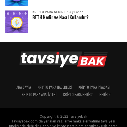
KRIPTO PARA NEDIR?
4 yıl önce
BETH Nedir ve Nasıl Kullanılır?
ANA SAYFA
KRIPTO PARA HABERLERI
KRIPTO PARA PIYASASI
KRIPTO PARA ANALIZLERI
KRIPTO PARA NEDIR?
NEDIR ?
Copyright © 2022 Tavsiyebak
Tavsiyebak.com’da yer alan yazılar ve makaleler yatırım tavsiyesi
niteliğinde değildir. Bitcoin ve kripto para birimleri yüksek risk içeren