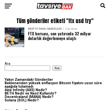
Tüm gönderiler etiketi "ftx usd try"
KRIPTO PARA HABERLERI
5 yıl önce
FTX borsası, son yatırımla 32 milyar
dolarlık değerlemeye ulaştı
Ara
Ara
Yakın Zamandaki Gönderiler
Beklenenden yüksek enflasyon Bitcoin fiyatını uzun süre
aşağıda tutamadı
Axie Infinity (AXS) Nedir?
BETH Nedir ve Nasıl Kullanılır?
Decentraland (MANA) Nedir?
Solana (SOL) Nedir?