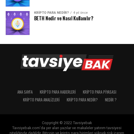
KRIPTO PARA NEDIR?
4 yıl önce
BETH Nedir ve Nasıl Kullanılır?
ANA SAYFA
KRIPTO PARA HABERLERI
KRIPTO PARA PIYASASI
KRIPTO PARA ANALIZLERI
KRIPTO PARA NEDIR?
NEDIR ?
Copyright © 2022 Tavsiyebak
Tavsiyebak.com’da yer alan yazılar ve makaleler yatırım tavsiyesi
niteliğinde değildir. Bitcoin ve kripto para birimleri yüksek risk içeren