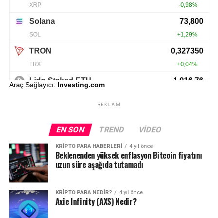
Araç Sağlayıcı:
Investing.com
REKLAM
EN SON
TREND
VIDEO
KRIPTO PARA HABERLERI
4 yıl önce
Beklenenden yüksek enflasyon Bitcoin fiyatını
uzun süre aşağıda tutamadı
KRIPTO PARA NEDIR?
4 yıl önce
Axie Infinity (AXS) Nedir?